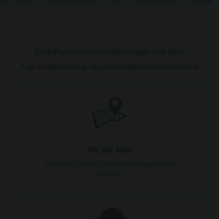
Tag:
Diesel
Dieselkraftstofffilter
Filter
privater Gebrauch
Zubehör
Profil
Produktion
Dienstleistungen und Hilfe
Tag-Verzeichnis
Top-Suchanfragen
Seitenverzeichnis
Wo wir sind
Besuchen Sie uns in unserem Hauptsitz in
Modena.