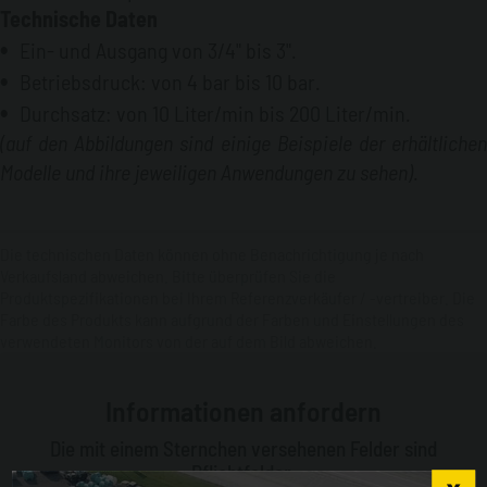
Technische Daten
Ein- und Ausgang von 3/4" bis 3".
Betriebsdruck: von 4 bar bis 10 bar.
Durchsatz: von 10 Liter/min bis 200 Liter/min.
(auf den Abbildungen sind einige Beispiele der erhältlichen
Modelle und ihre jeweiligen Anwendungen zu sehen)
.
Die technischen Daten können ohne Benachrichtigung je nach
Verkaufsland abweichen. Bitte überprüfen Sie die
Produktspezifikationen bei Ihrem Referenzverkäufer / -vertreiber. Die
Farbe des Produkts kann aufgrund der Farben und Einstellungen des
verwendeten Monitors von der auf dem Bild abweichen.
Informationen anfordern
Die mit einem Sternchen versehenen Felder sind
Pflichtfelder.