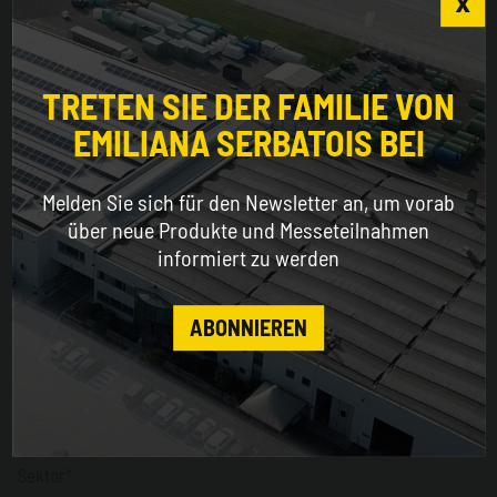
E-Mail*
Choose the country you are in and your language
for a better browsing experience
TRETEN SIE DER FAMILIE VON
EMILIANA SERBATOIS BEI
Name*
WORLDWIDE
Melden Sie sich für den Newsletter an, um vorab
ENGLISH
über neue Produkte und Messeteilnahmen
Nachname*
informiert zu werden
CONTINUE
ABONNIEREN
Unternehmen*
Sektor*