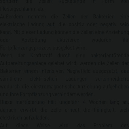
Anlagen
Tankstellen
Zapfsysteme
Tanks
sondern die Zellen Rückstände in Form von
mit Zapfeinheit
Technische Daten
Ein- und Ausgang
Flüssigschlamm ab.
von 3/4" bis 3".
Betriebsdruck: von 4 bar bis 10 bar.
Außerdem nehmen die Zellen der Bakterien eine
Durchsatz: von 10 Liter/min bis 200 Liter/min.
(auf den
elektrische Ladung auf, die positiv oder negativ sein
Abbildungen sind einige Beispiele der erhältlichen
kann. Mit dieser Ladung können die Zellen eine Anziehung
Modelle und ihre jeweiligen Anwendungen zu sehen)
.
oder Abstoßung aktivieren, wodurch ihr
Fortpflanzungsprozess ausgelöst wird.
Wenn der Kraftstoff durch eine bakterientötende
Aufbereitungsanlage geleitet wird, werden die Zellen der
Bakterien einem intensiven Magnetfeld ausgesetzt, das
sämtliche elektrischen Ladungen vereinheitlicht,
wodurch die elektromagnetische Anziehung aufgehoben
und ihre Fortpflanzung verhindert werden.
Diese Inertisierung hält ungefähr 4 Wochen lang an,
danach erwirbt die Zelle erneut die Fähigkeit, sich
elektrisch aufzuladen.
Auf diese Weise wird das Problem des