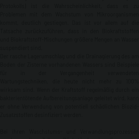
Wenn der Kraftstoff durch eine bakterientötende
Protokolls) ist die Wahrscheinlichkeit, dass es zu
Aufbereitungsanlage geleitet wird, werden die Zellen
Problemen mit dem Wachstum von Mikroorganismen
der Bakterien einem intensiven Magnetfeld ausgesetzt,
kommt, deutlich gestiegen. Das ist vor allem auf die
das sämtliche elektrischen Ladungen vereinheitlicht,
Tatsache zurückzuführen, dass in den Biokraftstoffen
wodurch die elektromagnetische Anziehung
aufgehoben und ihre Fortpflanzung verhindert werden.
und Biokraftstoff-Mischungen größere Mengen an Wasser
Diese Inertisierung hält ungefähr 4 Wochen lang an,
suspendiert sind.
danach erwirbt die Zelle erneut die Fähigkeit, sich
Der rasche Lagerumschlag und die Drainagierung des am
elektrisch aufzuladen.
Boden der Zisterne vorhandenen Wassers sind Beispiele
Auf diese Weise wird das Problem des
für in der Vergangenheit verwendeten
Bakterienwachstums sowie der Bildung von Algen,
Wartungstechniken, die heute nicht mehr zu 100%
Bodenschlamm und Flüssigschlamm vermieden.
Durch die Installation der bakterientötenden
wirksam sind. Wenn der Kraftstoff regelmäßig durch ein
Aufbereitungsanlage erzielte Vorteile:
Reduziert die
bakterientötende Aufbereitungsanlage geleitet wird, kann
Bildung von
Schlamm
.
Kontrolliert
das Mikroben-
er ohne Verwendung von potentiell schädlichen Biozid-
wachstum
im Kraftstoff
.
Steigert die
Zusatzstoffen desinfiziert werden.
Durchflussgeschwindigkeit
.
Erhöht die
Lebensdauer
des Filters
.
Dämmt die
Kraftstoffverschwendung ein.
Bei ihren Waschstums- und Verwandlungsprozessen
Senkt die
Wartungskosten
.
Anwendungen:
Industrielle