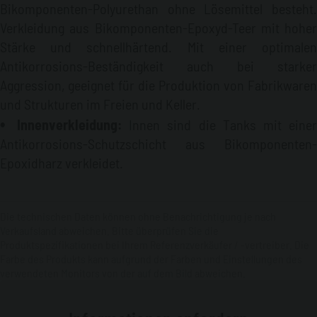
Bikomponenten-Polyurethan ohne Lösemittel besteht.
Verkleidung aus Bikomponenten-Epoxyd-Teer mit hoher
Stärke und schnellhärtend. Mit einer optimalen
Antikorrosions-Beständigkeit auch bei starker
Aggression, geeignet für die Produktion von Fabrikwaren
und Strukturen im Freien und Keller.
Innenverkleidung
:
Innen sind die Tanks mit eine
Antikorrosions-Schutzschicht aus Bikomponenten-
Epoxidharz verkleidet.
Die technischen Daten können ohne Benachrichtigung je nach
Verkaufsland abweichen. Bitte überprüfen Sie die
Produktspezifikationen bei Ihrem Referenzverkäufer / -vertreiber. Die
Farbe des Produkts kann aufgrund der Farben und Einstellungen des
verwendeten Monitors von der auf dem Bild abweichen.