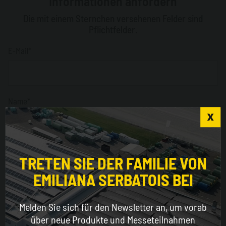
Informationen anfordern
Die mit einem Sternchen versehenen Felder sind
Pflichtfelder.
E-Mail*
Name*
Choose the country you are in and your language
Nachname*
for a better browsing experience
TRETEN SIE DER FAMILIE VON
EMILIANA SERBATOIS BEI
WORLDWIDE
Unternehmen*
Melden Sie sich für den Newsletter an, um vorab
ENGLISH
über neue Produkte und Messeteilnahmen