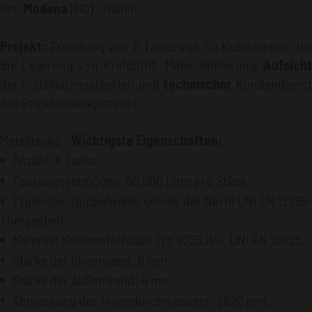
Sandstrahlbehandlung mit Grad sa2,5 (gemäß der Norm
Ort:
Modena
(MO) - Italien
ISO EN 8501-1) und die Realisierung einer
Antikorrosions-Schutzschicht aus schwarzem Epoxyd-
Projekt:
Erstellung von 8 Tanks von 50 Kubikmetern für
Teer, die aus einer Verkleidung aus Bikomponenten-
die Lagerung von Kraftstoff. Materiallieferung,
Aufsicht
Polyurethan ohne Lösemittel besteht. Verkleidung aus
Bikomponenten-Epoxyd-Teer mit hoher Stärke und
der Installationsarbeiten und
technischer
Kundendienst
schnellhärtend. Mit einer optimalen Antikorrosions-
des Projektmanagements.
Beständigkeit auch bei starker Aggression, geeignet
für die Produktion von Fabrikwaren und Strukturen im
Metalltanks -
Wichtigste Eigenschaften:
Freien und Keller.
Innenverkleidung
:
Innen sind die
Anzahl: 8 Tanks.
Tanks mit einer Antikorrosions-Schutzschicht aus
Bikomponenten-Epoxidharz verkleidet.
Fassungsvermögen: 50.000 Liter pro Stück
Typologie: Doppelwand, gemäß der Norm UNI EN 12285-
1 hergestellt.
Material: Kohlenstoffstahl Typ S235JR - UNI EN 10025.
Stärke der Innenwand: 6 mm.
Stärke der Außenwand: 4 mm.
Abmessung des Innendurchmessers: 2520 mm.