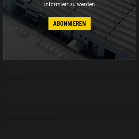
informiert zu werden
Sektor*
CONTINUE
ABONNIEREN
Nation*
Adresse
PLZ
Obligatorisch nur für Italien *