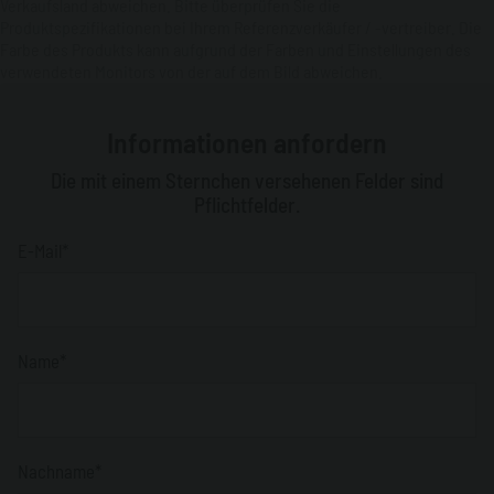
Verkaufsland abweichen. Bitte überprüfen Sie die
Produktspezifikationen bei Ihrem Referenzverkäufer / -vertreiber. Die
Farbe des Produkts kann aufgrund der Farben und Einstellungen des
verwendeten Monitors von der auf dem Bild abweichen.
Informationen anfordern
Die mit einem Sternchen versehenen Felder sind
Pflichtfelder.
E-Mail*
Name*
Nachname*