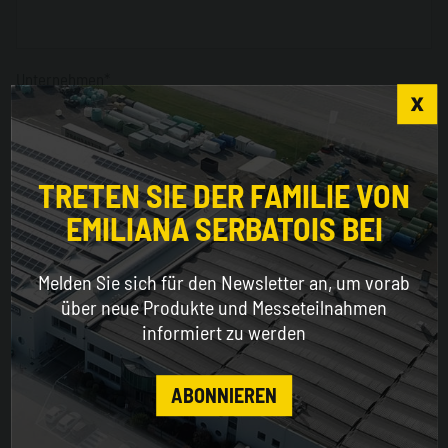
Unternehmen*
Choose the country you are in and your language
Sektor*
for a better browsing experience
TRETEN SIE DER FAMILIE VON
EMILIANA SERBATOIS BEI
WORLDWIDE
Nation*
Melden Sie sich für den Newsletter an, um vorab
ENGLISH
über neue Produkte und Messeteilnahmen
informiert zu werden
CONTINUE
Adresse
ABONNIEREN