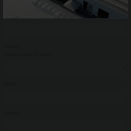
PLZ
Obligatorisch nur für Italien *
Provinz
Obligatorisch nur für Italien *
Stadt*
Telefon*