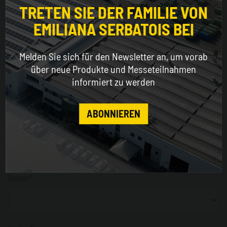
for a better browsing experience
TRETEN SIE DER FAMILIE VON
EMILIANA SERBATOIS BEI
Name*
WORLDWIDE
Melden Sie sich für den Newsletter an, um vorab
ENGLISH
über neue Produkte und Messeteilnahmen
Nachname*
informiert zu werden
CONTINUE
ABONNIEREN
Unternehmen*
Sektor*