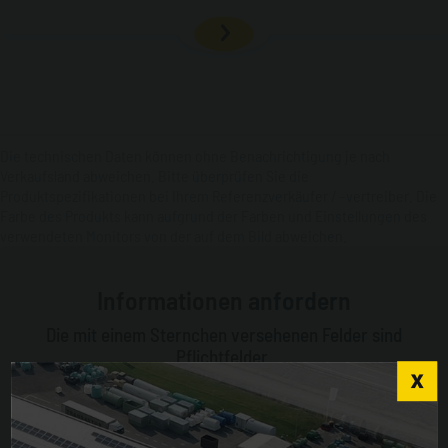
Die technischen Daten können ohne Benachrichtigung je nach
Verkaufsland abweichen. Bitte überprüfen Sie die
Produktspezifikationen bei Ihrem Referenzverkäufer / -vertreiber. Die
Farbe des Produkts kann aufgrund der Farben und Einstellungen des
verwendeten Monitors von der auf dem Bild abweichen.
Informationen anfordern
Die mit einem Sternchen versehenen Felder sind
Pflichtfelder.
E-Mail*
Choose the country you are in and your language