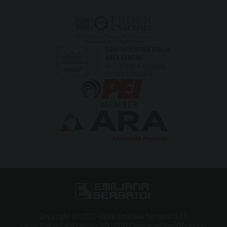
Copyright © 2002-2026 Emiliana Serbatoi S.r.l.
Largo Maestri del Lavoro, 40, 41011 Campogalliano (Modena),