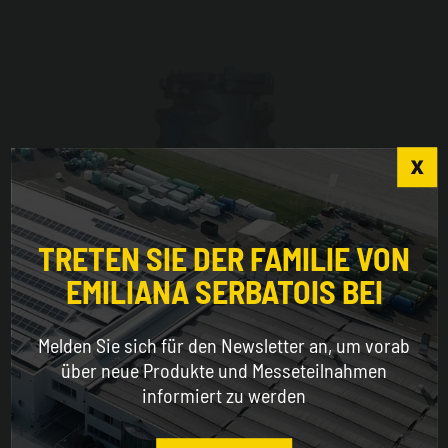
Choose the country you are in and your language
for a better browsing experience
TRETEN SIE DER FAMILIE VON
EMILIANA SERBATOIS BEI
WORLDWIDE
Melden Sie sich für den Newsletter an, um vorab
ENGLISH
über neue Produkte und Messeteilnahmen
informiert zu werden
Filter Acquasorb F98
CONTINUE