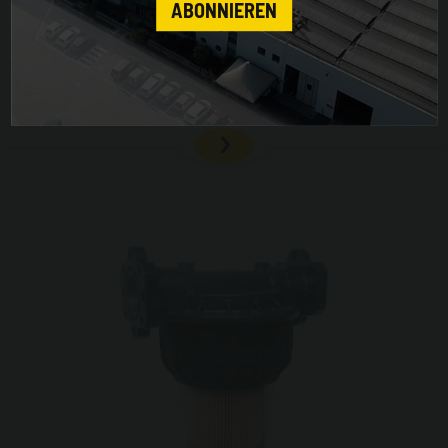
ABONNIEREN
Für Diesel und Benzin geeignet. Wasseraufnahme und
Schmutzfiltration. Filterkapazität 10μm.
Durchflussmenge 90 l/min