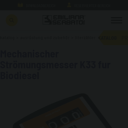
DOWNLOADBEREICH
RESERVIERTER BEREICH
PR
katalog
>
ausrüstung und zubehör
>
literzähler
KATALOG
Mechanischer
Strömungsmesser K33 fur
Biodiesel