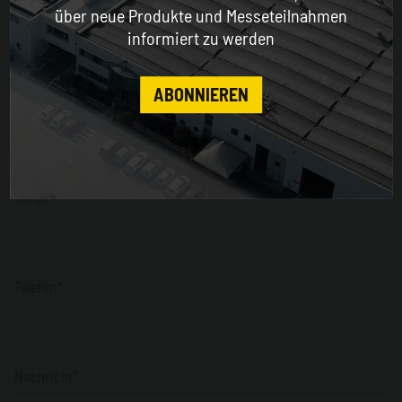
ENGLISH
über neue Produkte und Messeteilnahmen
informiert zu werden
CONTINUE
Provinz
ABONNIEREN
Obligatorisch nur für Italien *
Stadt*
Telefon*
Nachricht*