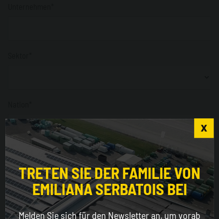
Unternehmen*
Sektor*
Nation*
Adresse
Choose the country you are in and your language
for a better browsing experience
TRETEN SIE DER FAMILIE VON
EMILIANA SERBATOIS BEI
WORLDWIDE
PLZ
Melden Sie sich für den Newsletter an, um vorab
Obligatorisch nur für Italien *