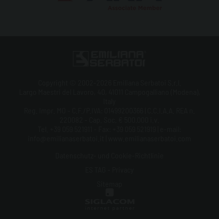
Copyright © 2002-2026 Emiliana Serbatoi S.r.l.
Largo Maestri del Lavoro, 40, 41011 Campogalliano (Modena),
Italy
Reg. Impr. MO - C.F./P.IVA: 01499200366 | C.C.I.A.A. REA n.
220082 - Cap. Soc. € 500.000 i.v.
Tel. +39 059 521911 - Fax: +39 059 521919 | e-mail:
info@emilianaserbatoi.it | www.emilianaserbatoi.com
Datenschutz- und Cookie-Richtlinie
ES TAG - Privacy
Sitemap