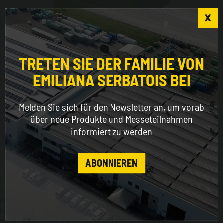
Choose the country you are in and your language
for a better browsing experience
TRETEN SIE DER FAMILIE VON
Vertikale Tank Fuel, einzelwand
EMILIANA SERBATOIS BEI
WORLDWIDE
Melden Sie sich für den Newsletter an, um vorab
ENGLISH
über neue Produkte und Messeteilnahmen
informiert zu werden
CONTINUE
ABONNIEREN
Die technischen Daten können ohne Benachrichtigung je nach
Verkaufsland abweichen. Bitte überprüfen Sie die
Produktspezifikationen bei Ihrem Referenzverkäufer / -vertreiber. Die
Farbe des Produkts kann aufgrund der Farben und Einstellungen des
verwendeten Monitors von der auf dem Bild abweichen.