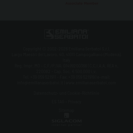
Copyright © 2002-2026 Emiliana Serbatoi S.r.l.
Largo Maestri del Lavoro, 40, 41011 Campogalliano (Modena),
Italy
Reg. Impr. MO - C.F./P.IVA: 01499200366 | C.C.I.A.A. REA n.
220082 - Cap. Soc. € 500.000 i.v.
Tel. +39 059 521911 - Fax: +39 059 521919 | e-mail:
info@emilianaserbatoi.it | www.emilianaserbatoi.com
Datenschutz- und Cookie-Richtlinie
ES TAG - Privacy
Sitemap