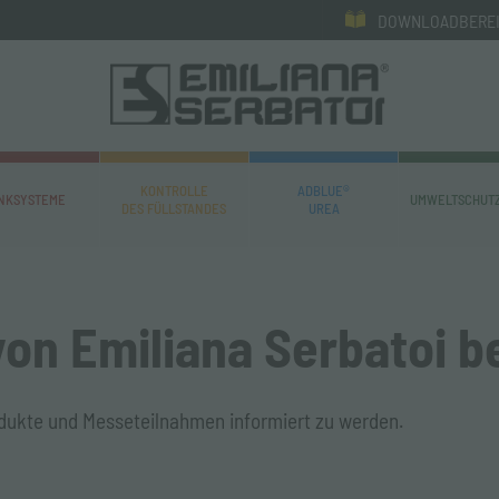
DOWNLOADBERE
KONTROLLE
ADBLUE®
NKSYSTEME
UMWELTSCHUTZ
DES FÜLLSTANDES
UREA
von Emiliana Serbatoi b
dukte und Messeteilnahmen informiert zu werden.