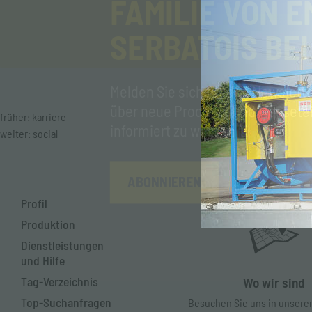
FAMILIE VON E
SERBATOIS BEI
Melden Sie sich für den Newslett
über neue Produkte und Messet
früher:
karriere
informiert zu werden
weiter:
social
ABONNIEREN
Profil
Produktion
Dienstleistungen
und Hilfe
Tag-Verzeichnis
Wo wir sind
Top-Suchanfragen
Besuchen Sie uns in unsere