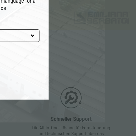
r language for a
nce
Schneller Support
Die All-In-One-Lösung für Fernsteuerung
und technischen Support über das