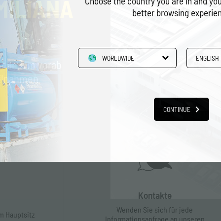
MILIANA
Choose the country you are in and you
better browsing experie
WORLDWIDE
ENGLISH
er an, um vorab
eilnahmen
CONTINUE
Kontakte
Wenden Sie sich für jede
m Hauptsitz
Informationsanfrage an unseren