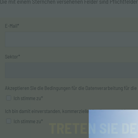
Die mit einem Sternchen versehenen Felder sind Pflichtfelder
E-Mail*
Sektor*
Akzeptieren Sie die Bedingungen für die Datenverarbeitung für die 
Ich stimme zu*
Ich bin damit einverstanden, kommerzielle Mitteilungen und Angebo
Ich stimme zu*
TRETEN SIE D