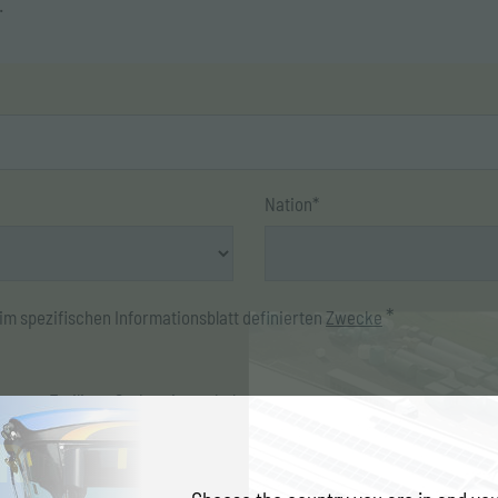
.
Nation*
*
im spezifischen Informationsblatt definierten
Zwecke
te von Emiliana Serbatoi zu erhalten
ER