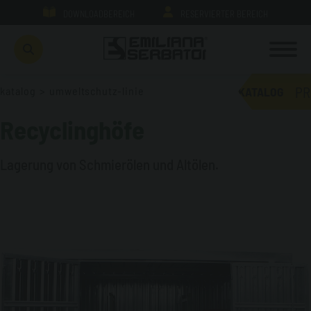
DOWNLOADBEREICH
RESERVIERTER BEREICH
PR
katalog
>
umweltschutz-linie
KATALOG
Recyclinghöfe
Lagerung von Schmierölen und Altölen.