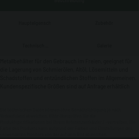
Haupteigenschaften
Zubehör
Technische
Galerie
Daten
Metallbehälter für den Gebrauch im Freien, geeignet für
die Lagerung von Schmierölen, Altöl, Lösemitteln und
Schadstoffen und entzündlichen Stoffen im Allgemeinen.
Kundenspezifische Größen sind auf Anfrage erhältlich
Die technischen Daten können ohne Benachrichtigung je nach
Verkaufsland abweichen. Bitte überprüfen Sie die
Produktspezifikationen bei Ihrem Referenzverkäufer / -vertreiber. Die
Farbe des Produkts kann aufgrund der Farben und Einstellungen des
verwendeten Monitors von der auf dem Bild abweichen.