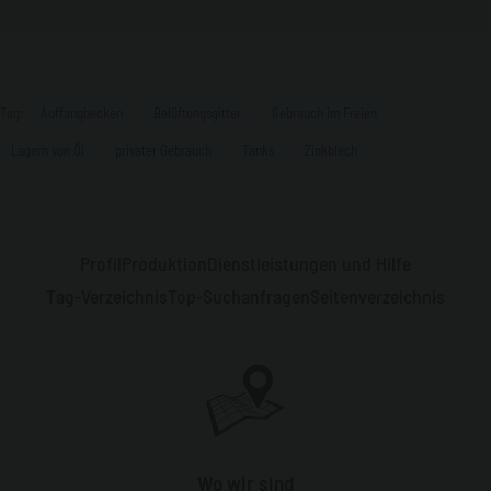
Tag:
Auffangbecken
Belüftungsgitter
Gebrauch im Freien
Lagern von Öl
privater Gebrauch
Tanks
Zinkblech
Profil
Produktion
Dienstleistungen und Hilfe
Tag-Verzeichnis
Top-Suchanfragen
Seitenverzeichnis
Wo wir sind