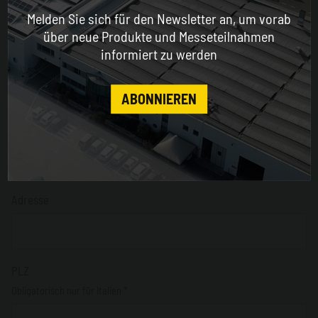
Melden Sie sich für den Newsletter an, um vorab
ENGLISH
über neue Produkte und Messeteilnahmen
informiert zu werden
Sektor*
CONTINUE
ABONNIEREN
Nation*
Adresse
PLZ
Obligatorisch nur für Italien *