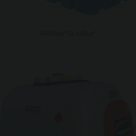
GIANTank® für AdBlue®