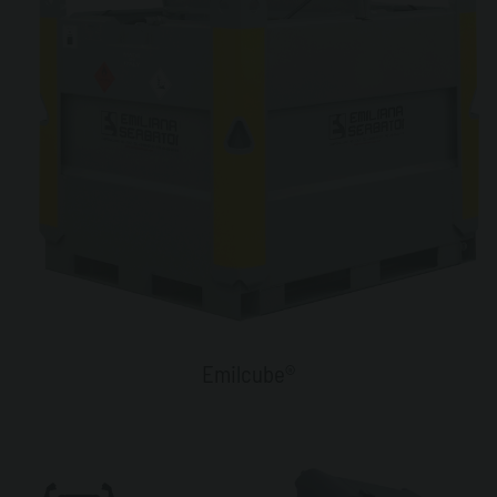
Emilcube®