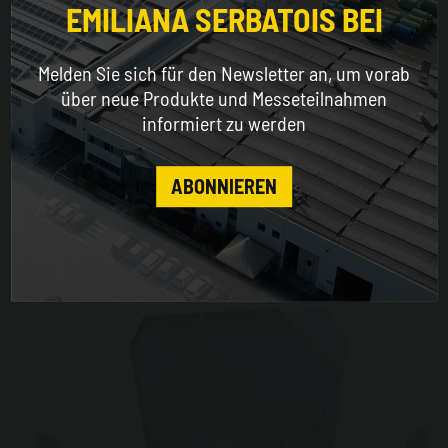
EMILIANA SERBATOIS BEI
WORLDWIDE
Melden Sie sich für den Newsletter an, um vorab
ENGLISH
über neue Produkte und Messeteilnahmen
informiert zu werden
CONTINUE
ABONNIEREN
Carrytank® Pick-up