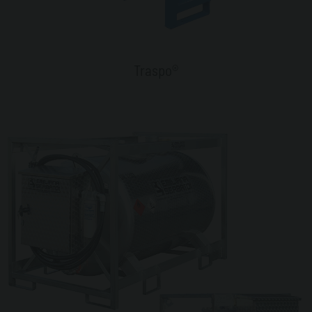
Traspo®