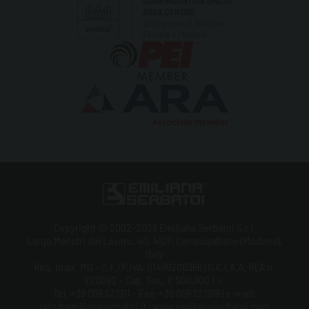
Copyright © 2002-2026 Emiliana Serbatoi S.r.l.
Largo Maestri del Lavoro, 40, 41011 Campogalliano (Modena),
Italy
Reg. Impr. MO - C.F./P.IVA: 01499200366 | C.C.I.A.A. REA n.
220082 - Cap. Soc. € 500.000 i.v.
Tel. +39 059 521911 - Fax: +39 059 521919 | e-mail:
info@emilianaserbatoi.it | www.emilianaserbatoi.com