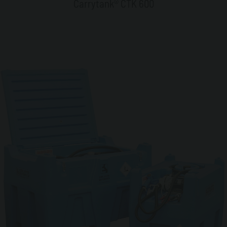
Carrytank® CTK 600