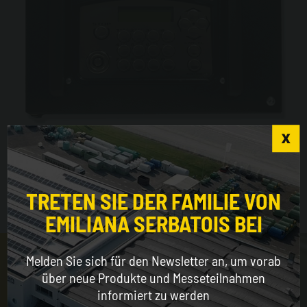
Choose the country you are in and your language
MC Box
for a better browsing experience
TRETEN SIE DER FAMILIE VON
EMILIANA SERBATOIS BEI
WORLDWIDE
Melden Sie sich für den Newsletter an, um vorab
ENGLISH
über neue Produkte und Messeteilnahmen
informiert zu werden