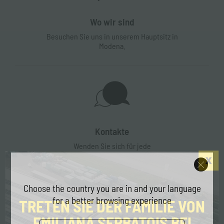
Wo wir sind
Besuchen Sie uns in unserem Hauptsitz in
Modena.
Kontakte
Wenden Sie sich für jede
Informationsanfrage an unseren
Kundenservice.
Choose the country you are in and your language
for a better browsing experience
TRETEN SIE DER FAMILIE VON
EMILIANA SERBATOIS BEI