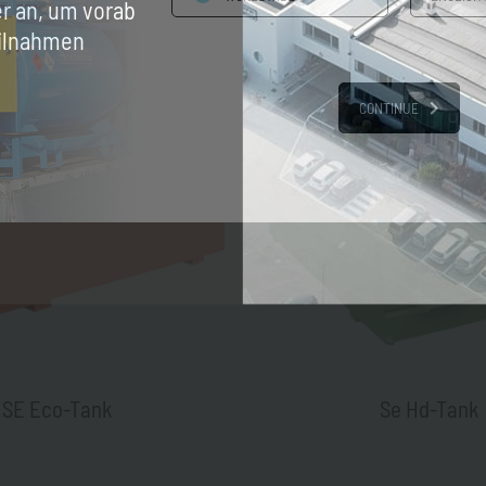
er an, um vorab
eilnahmen
CONTINUE
SE Eco-Tank
Se Hd-Tank