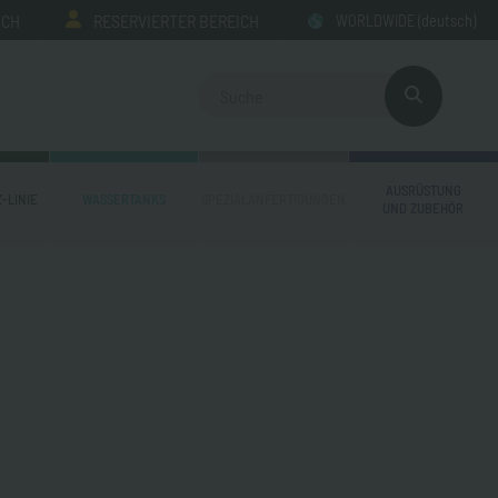
ICH
RESERVIERTER BEREICH
WORLDWIDE
(deutsch)
AUSRÜSTUNG
-LINIE
WASSERTANKS
SPEZIALANFERTIGUNGEN
UND ZUBEHÖR