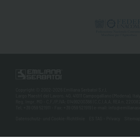
Copyright © 2002-2026 Emiliana Serbatoi S.r.l.
Largo Maestri del Lavoro, 40, 41011 Campogalliano (Modena), Ital
Reg. Impr. MO - C.F./P.IVA: 01499200366 | C.C.I.A.A. REA n. 220082
Tel. +39 059 521911 - Fax: +39 059 521919 | e-mail: info@emilian
Datenschutz- und Cookie-Richtlinie
ES TAG - Privacy
Sitema