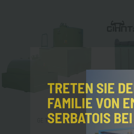
TRETEN SIE D
FAMILIE VON E
SERBATOIS BEI
GE Tank