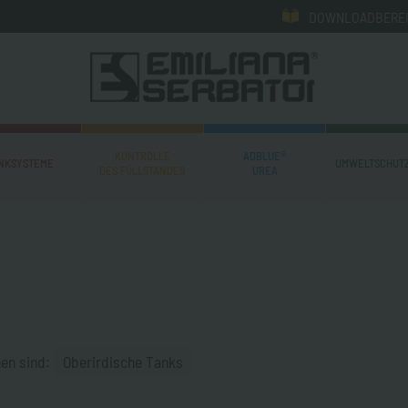
DOWNLOADBERE
KONTROLLE
ADBLUE®
NKSYSTEME
UMWELTSCHUTZ
DES FÜLLSTANDES
UREA
hen sind:
Oberirdische Tanks