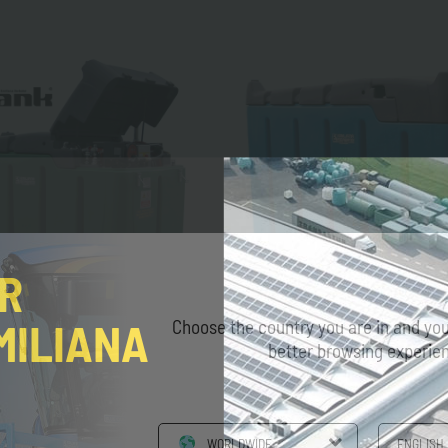
ER
MILIANA
Choose the country you are in and you
better browsing experie
GIANTank
GIANTank® für Ad
WORLDWIDE
ENGLISH