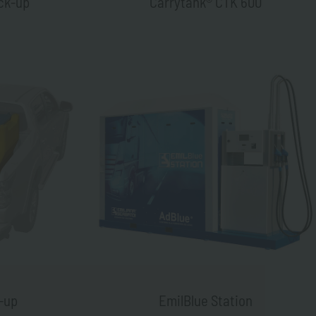
ck-up
Carrytank® CTK 600
-up
EmilBlue Station