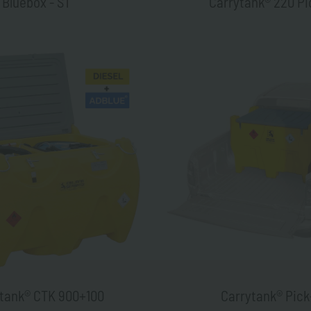
Bluebox - ST
Carrytank® 220 Pi
tank® CTK 900+100
Carrytank® Pick