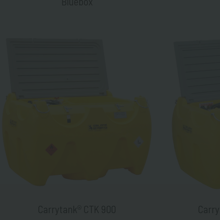
Bluebox
Carrytank® CTK 900
Carry