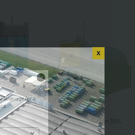
r language for a
nce
Blue®
Kraftstofftank Becken 110%