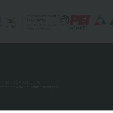
y
 - Cap. Soc. € 500.000 i.v.
aserbatoi.it | www.emilianaserbatoi.com
p