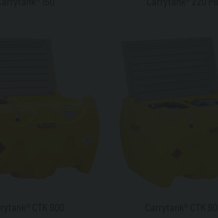
Carrytank® 150
Carrytank® 220 Pi
rytank® CTK 900
Carrytank® CTK 9