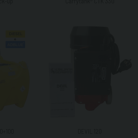
ck-up
Carrytank® CTK 330
00+100
DEVIL 120