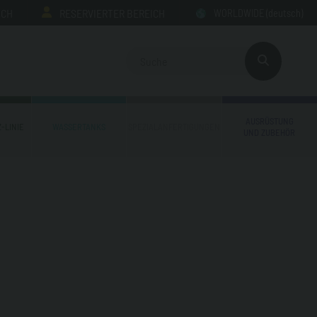
ICH
RESERVIERTER BEREICH
WORLDWIDE
(deutsch)
AUSRÜSTUNG
-LINIE
WASSERTANKS
SPEZIALANFERTIGUNGEN
UND ZUBEHÖR