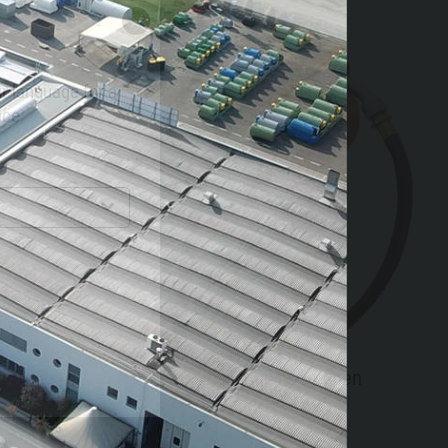
r language for a
nce
E®
Manuelle Pumpen