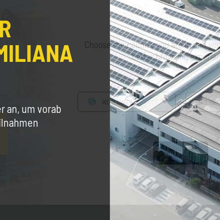
ER
MILIANA
Choose the country you are in and you
better browsing experie
WORLDWIDE
ENGLISH
er an, um vorab
eilnahmen
CONTINUE
GIANTank
KIT für ADBLU