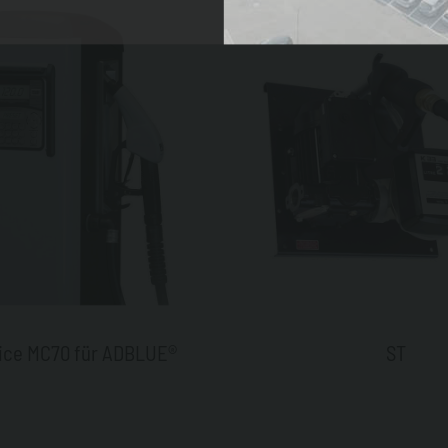
vice MC70 für ADBLUE®
ST