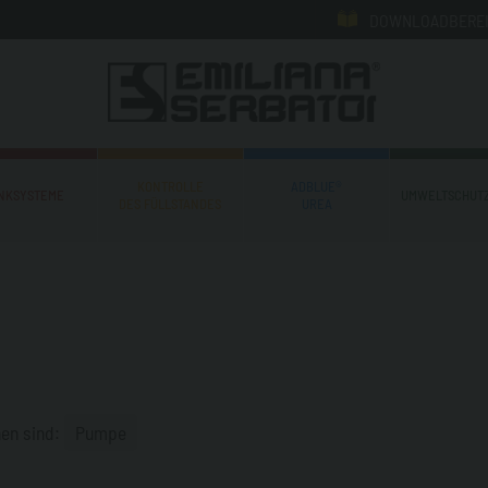
DOWNLOADBERE
KONTROLLE
ADBLUE®
NKSYSTEME
UMWELTSCHUTZ
DES FÜLLSTANDES
UREA
hen sind:
Pumpe