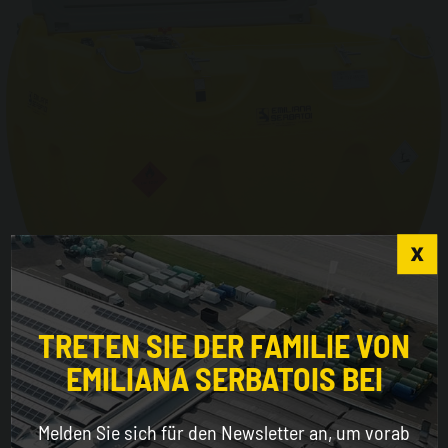
Choose the country you are in and your language
for a better browsing experience
Carrytank® CTK 900
TRETEN SIE DER FAMILIE VON
EMILIANA SERBATOIS BEI
WORLDWIDE
Melden Sie sich für den Newsletter an, um vorab
ENGLISH