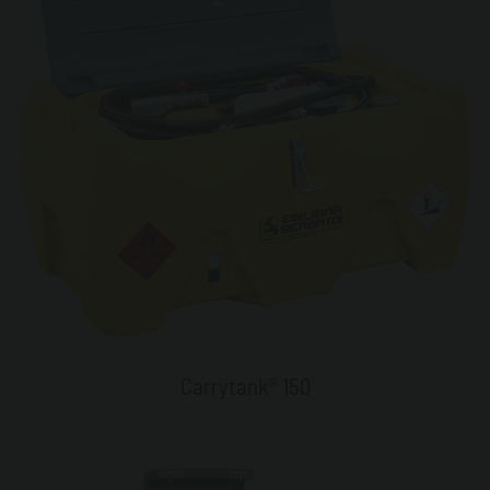
Carrytank® 150