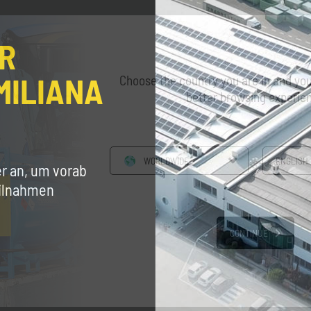
ER
MILIANA
Choose the country you are in and you
better browsing experie
WORLDWIDE
ENGLISH
er an, um vorab
eilnahmen
CONTINUE
FIMAC
FIMAC Mid