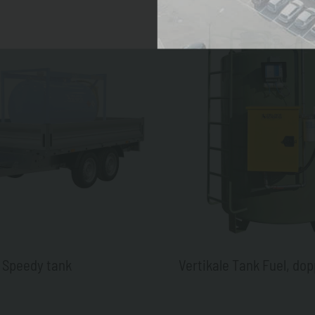
Speedy tank
Vertikale Tank Fuel, do