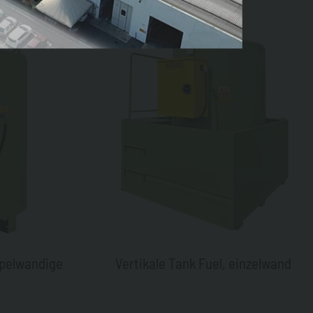
ppelwandige
Vertikale Tank Fuel, einzelwand