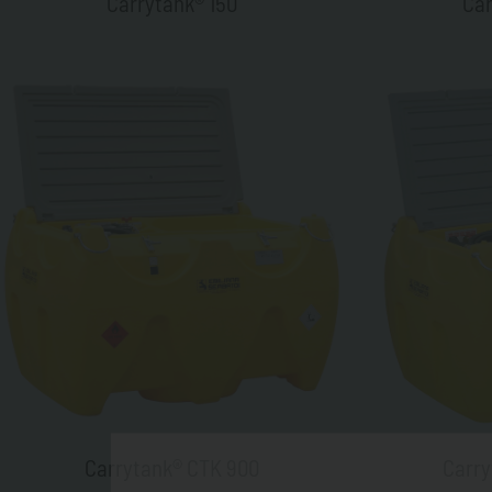
Carrytank® 150
Car
Carrytank® CTK 900
Carry