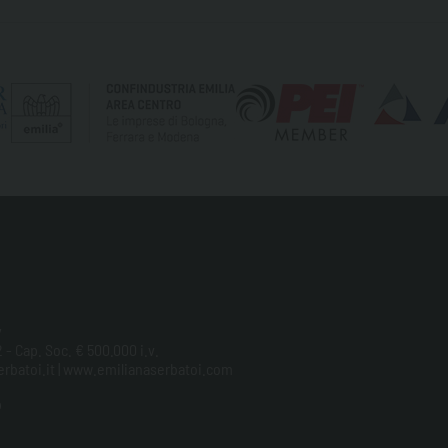
y
 - Cap. Soc. € 500.000 i.v.
aserbatoi.it | www.emilianaserbatoi.com
p