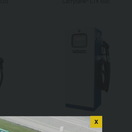
 330
Carrytank® CTK 600
ECO