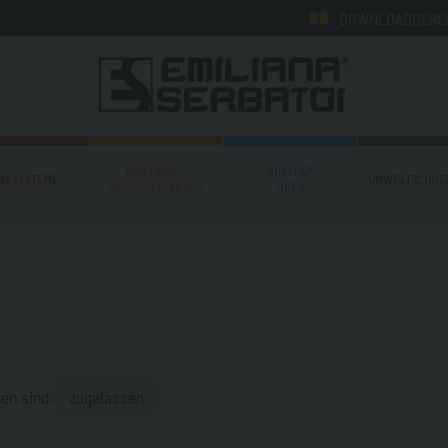
DOWNLOADBERE
KONTROLLE
ADBLUE®
NKSYSTEME
UMWELTSCHUTZ
DES FÜLLSTANDES
UREA
hen sind:
zugelassen