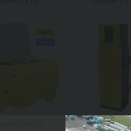
rytank® CTK 220
Carrytank® CTK
tank® CTK 900+100
CVTV