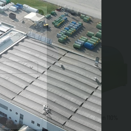
r language for a
nce
Kraftstofftank Becken 110%