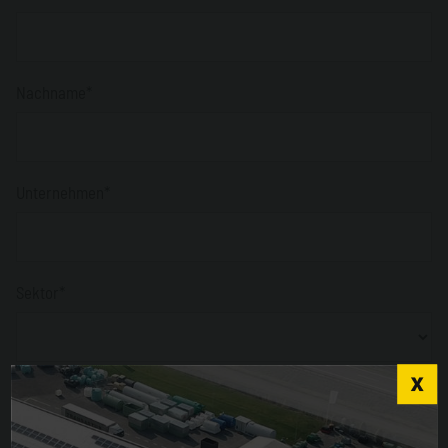
Nachname*
Unternehmen*
Sektor*
Nation*
Choose the country you are in and your language