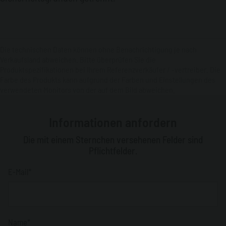
Die technischen Daten können ohne Benachrichtigung je nach
Verkaufsland abweichen. Bitte überprüfen Sie die
Produktspezifikationen bei Ihrem Referenzverkäufer / -vertreiber. Die
Farbe des Produkts kann aufgrund der Farben und Einstellungen des
verwendeten Monitors von der auf dem Bild abweichen.
Informationen anfordern
Die mit einem Sternchen versehenen Felder sind
Pflichtfelder.
E-Mail*
Name*