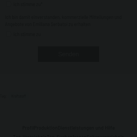
Ich stimme zu*
Ich bin damit einverstanden, kommerzielle Mitteilungen und
Angebote von Emiliana Serbatoi zu erhalten
Ich stimme zu
Tag:
Kraftstoff
Profil
Produktion
Dienstleistungen und Hilfe
Tag-Verzeichnis
Top-Suchanfragen
Seitenverzeichnis