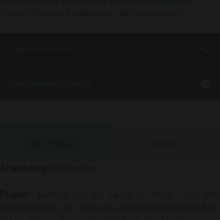
Verwaltung der folgenden Funktionen ermöglicht:
Höchstfüllstand-Funktionen - Aktivierung der
Notfallbeleuchtung und Ausschaltung der Ladepumpe.
START- Funktion (Reserve-Füllstand) - STOPP
(Höchstfüllstand) Ladepumpe.
Niedriger-Füllstand-
Finde mehr heraus
Funktion (Reserve) - Aktivierung der
Notfallbeleuchtung und Einschaltung der Ladepumpe.
Tank-leer-Funktion - Aktivierung der
Informationen anfordern
Notfallbeleuchtung und akustischer Alarm.
Sensor für
die Präsenz von Flüssigkeit im Auffangbecken; wird
Flüssigkeit im Becken festgestellt, wird die Spannung
der gesamten Anlage aus Sicherheitsgründen getrennt.
Beschreibung
Galerie
Anwendung
Militärsektor.
Projekt
: Batterie von GE Tanks für 9000 l mit 50%
Auffangbecken zur Lagerung von Dieselkraftstoff und zur