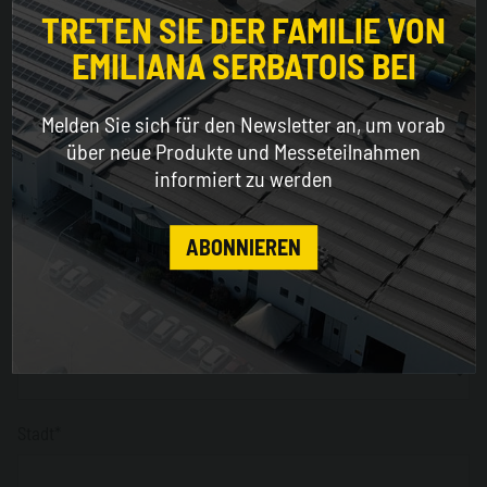
for a better browsing experience
TRETEN SIE DER FAMILIE VON
Adresse
EMILIANA SERBATOIS BEI
WORLDWIDE
Melden Sie sich für den Newsletter an, um vorab
ENGLISH
über neue Produkte und Messeteilnahmen
PLZ
informiert zu werden
Obligatorisch nur für Italien *
CONTINUE
ABONNIEREN
Provinz
Obligatorisch nur für Italien *
Stadt*