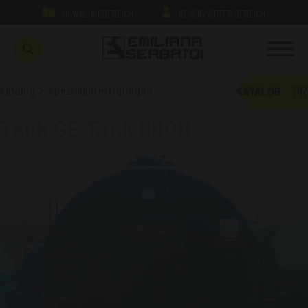
DOWNLOADBEREICH
RESERVIERTER BEREICH
PR
katalog
>
spezialanfertigungen
KATALOG
Tank GE Tank 9000