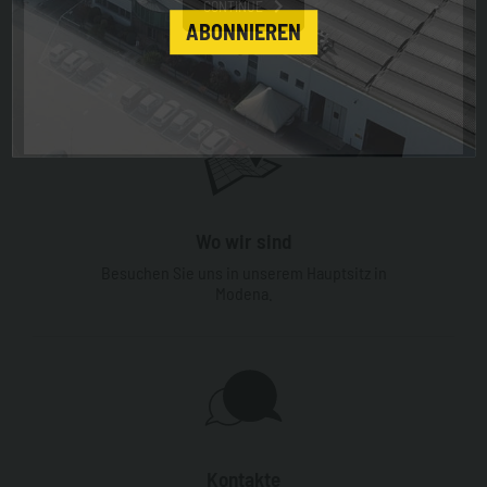
CONTINUE
Profil
Produktion
Dienstleistungen und Hilfe
ABONNIEREN
Tag-Verzeichnis
Top-Suchanfragen
Seitenverzeichnis
Wo wir sind
Besuchen Sie uns in unserem Hauptsitz in
Modena.
Kontakte