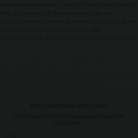
Wasseraufnahmeeinsatz. Dank des Klarsichtbehälters ist
stets das Ausmaß der Verschmutzung oder des
zurückgehaltenen Wassers zu sehen. Ein Ventil am Boden
des Behälters erlaubt es, evtl. Wasser oder
Verschmutzungen, die sich abgesetzt haben, abzulassen.
Die technischen Daten können ohne Benachrichtigung je nach
Verkaufsland abweichen. Bitte überprüfen Sie die
Produktspezifikationen bei Ihrem Referenzverkäufer / -vertreiber. Die
Farbe des Produkts kann aufgrund der Farben und Einstellungen des
verwendeten Monitors von der auf dem Bild abweichen.
Informationen anfordern
Die mit einem Sternchen versehenen Felder sind
Pflichtfelder.
E-Mail*