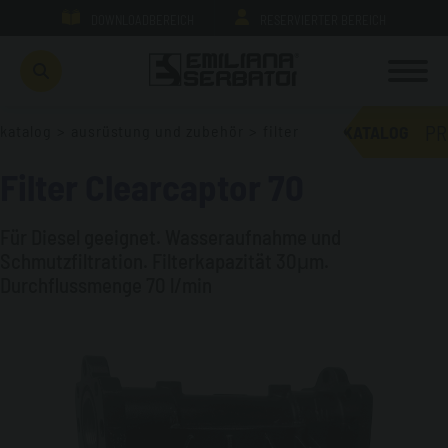
DOWNLOADBEREICH
RESERVIERTER BEREICH
PR
katalog
>
ausrüstung und zubehör
>
filter
KATALOG
Filter Clearcaptor 70
Für Diesel geeignet. Wasseraufnahme und
Schmutzfiltration. Filterkapazität 30μm.
Durchflussmenge 70 l/min