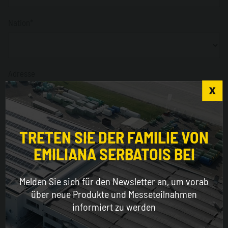
Nation*
Adresse
Choose the country you are in and your language
PLZ
for a better browsing experience
TRETEN SIE DER FAMILIE VON
Obligatorisch nur für Italien *
EMILIANA SERBATOIS BEI
WORLDWIDE
Melden Sie sich für den Newsletter an, um vorab
Provinz
ENGLISH
über neue Produkte und Messeteilnahmen
Obligatorisch nur für Italien *
informiert zu werden
CONTINUE