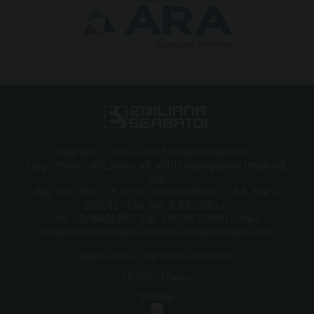
Copyright © 2002-2026 Emiliana Serbatoi S.r.l.
Largo Maestri del Lavoro, 40, 41011 Campogalliano (Modena),
Italy
Reg. Impr. MO - C.F./P.IVA: 01499200366 | C.C.I.A.A. REA n.
220082 - Cap. Soc. € 500.000 i.v.
Tel. +39 059 521911 - Fax: +39 059 521919 | e-mail:
info@emilianaserbatoi.it | www.emilianaserbatoi.com
Datenschutz- und Cookie-Richtlinie
ES TAG - Privacy
Sitemap