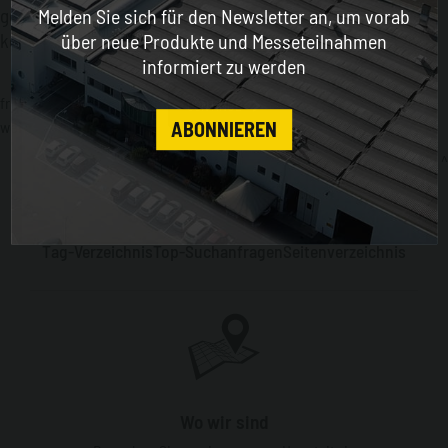
gesamte Produktpalette von Emiliana Serbatoi
Melden Sie sich für den Newsletter an, um vorab
ENGLISH
kennenzulernen.
über neue Produkte und Messeteilnahmen
informiert zu werden
früher:
emiliana serbatoi
CONTINUE
weiter:
umwelt und sicherheit
ABONNIEREN
kommunikationsarchiv
Profil
Produktion
Dienstleistungen und Hilfe
Tag-Verzeichnis
Top-Suchanfragen
Seitenverzeichnis
Wo wir sind