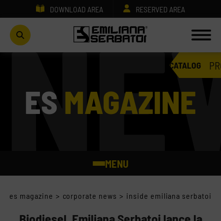
DOWNLOAD AREA
RESERVED AREA
PR
CATALOG
ES
MAGAZINE
MENU
ES MAGAZINE HOME
es magazine
>
corporate news
>
inside emiliana serbatoi
FUELS
Biodiesel, Emiliana Serbatoi lance la