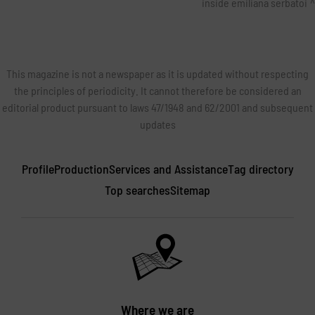
inside emiliana serbatoi
This magazine is not a newspaper as it is updated without respecting
the principles of periodicity. It cannot therefore be considered an
editorial product pursuant to laws 47/1948 and 62/2001 and subsequent
updates
Profile
Production
Services and Assistance
Tag directory
Top searches
Sitemap
Where we are