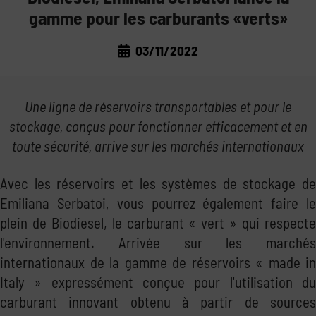
gamme pour les carburants «verts»
LAWS AND MARKET
TRANSPORT THE FUEL
03/11/2022
CORPORATE NEWS
THE REGULATIONS
MANAGE THE FUEL
TRADE FAIRS
THE MARKET
STORE THE FUEL
Une ligne de réservoirs transportables et pour le
stockage, conçus pour fonctionner efficacement et en
GOOD PRACTICE
NOT ONLY DIESEL: WATER AND ADBLUE®
toute sécurité, arrive sur les marchés internationaux
INSIDE EMILIANA SERBATOI
Avec les réservoirs et les systèmes de stockage de
Emiliana Serbatoi, vous pourrez également faire le
plein de Biodiesel, le carburant « vert » qui respecte
l'environnement. Arrivée sur les marchés
internationaux de la gamme de réservoirs « made in
Italy » expressément conçue pour l'utilisation du
carburant innovant obtenu à partir de sources