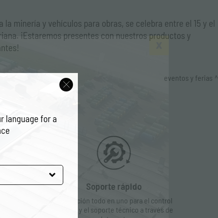
a minería y vehículos para obras, se celebra entre el 15 y el
ariana. ¡Estaremos presentes con nuestros productos y
antes!
eventos y ferias
r language for a
nce
Soporte rápido
La solución todo en uno para el control
remoto y el soporte técnico a través de