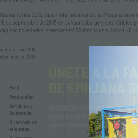
Bauma África 2015, Salón Internacional de las Máquina para la
18 de septiembre de 2015 en Johannesburgo y está dirigido p
algunas novedades interesantes! ¡Visítenos en el Stand H6 -
anterior:
saie 2015
siguiente:
ctt 2015
ÚNETE A LA FA
DE EMILIANA S
Perfil
Producción
Servicios y
Suscríbete a la newsletter para re
Asistencia
actualizaciones anticipadas sob
Directorio de
Dónde estamo
y participación en ferias
etiquetas
Venga a visitarnos a nuest
Módena.