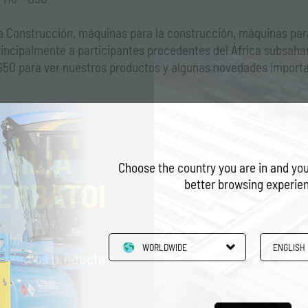
 Construcción, máquinas para la construcción, máquinas para l
rincipalmente a participantes procedentes del África subsah
 G50 para ver nuestros productos y algunas novedades import
MILIA
Choose the country you are in and you
ERBATOI
better browsing experie
cibir
WORLDWIDE
ENGLISH
re nuevos productos
Contactos
s
Póngase en contacto con nuestro
ra sede en
servicio de atención al cliente para