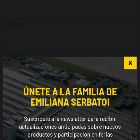
Apellidos*
Empresa*
Choose the country you are in and your language
Sector*
for a better browsing experience
ÚNETE A LA FAMILIA DE
EMILIANA SERBATOI
WORLDWIDE
País*
Suscríbete a la newsletter para recibir
ENGLISH
actualizaciones anticipadas sobre nuevos
productos y participación en ferias