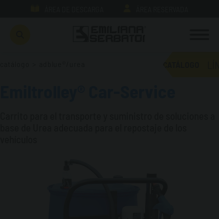
ÁREA DE DESCARGA
ÁREA RESERVADA
LÍ
catálogo
>
adblue®/urea
CATÁLOGO
Emiltrolley® Car-Service
Carrito para el transporte y suministro de soluciones a
base de Urea
adecuada para el repostaje de los
vehículos