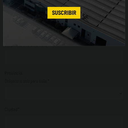
CONTINUE
Dirección
SUSCRIBIR
CP
Obligatorio solo para Italia *
Provincia
Obligatorio solo para Italia *
Ciudad*