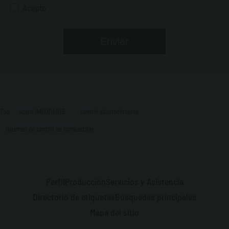
Acepto
Tag:
acero INOXIDABLE
control abastecimiento
sistemas de control de combustible
Perfil
Producción
Servicios y Asistencia
Directorio de etiquetas
Búsquedas principales
Mapa del sitio