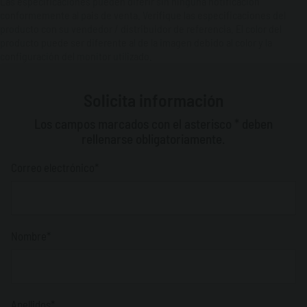
Las especificaciones pueden diferir sin ninguna notificación
conformemente al pais de venta. Verifique las especificaciones del
producto con su vendedor / distribuidor de referencia. El color del
producto puede ser diferente al de la imagen debido al color y la
configuración del monitor utilizado.
Solicita información
Los campos marcados con el asterisco * deben
rellenarse obligatoriamente.
Correo electrónico*
Nombre*
Apellidos*