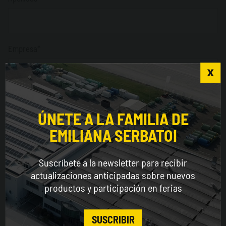
Empresa*
Sector*
Choose the country you are in and your language
for a better browsing experience
ÚNETE A LA FAMILIA DE
EMILIANA SERBATOI
WORLDWIDE
País*
Suscríbete a la newsletter para recibir
ENGLISH
actualizaciones anticipadas sobre nuevos
productos y participación en ferias
Dirección
CONTINUE
SUSCRIBIR