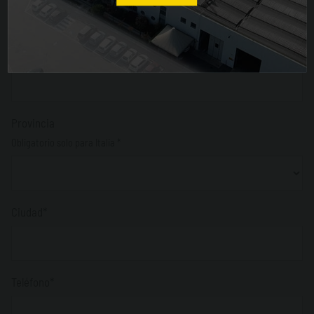
CP
Obligatorio solo para Italia *
Provincia
Obligatorio solo para Italia *
Ciudad*
Teléfono*