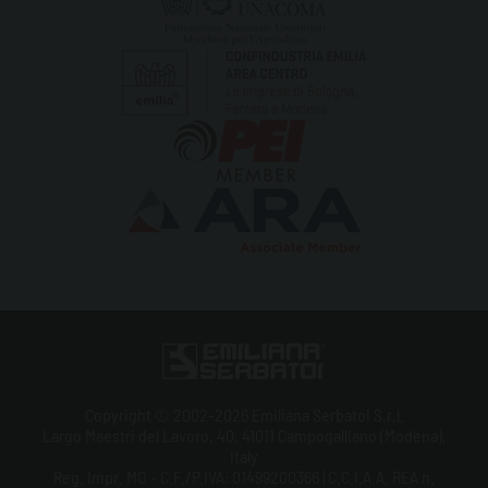
Copyright © 2002-2026 Emiliana Serbatoi S.r.l.
Largo Maestri del Lavoro, 40, 41011 Campogalliano (Modena),
Italy
Reg. Impr. MO - C.F./P.IVA: 01499200366 | C.C.I.A.A. REA n.