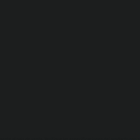
nte al pais de venta. Verifique las especificaciones del producto con su