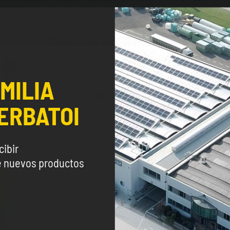
tilizado.
Solicita información
pos marcados con el asterisco * deben rellenarse obligator
MILIA
Choose the country you are in and you
ERBATOI
better browsing experie
Apellidos*
cibir
WORLDWIDE
ENGLISH
re nuevos productos
Sector*
CONTINUE