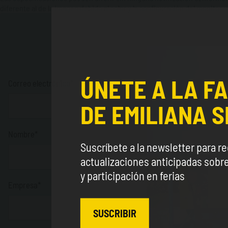
diferente al de la imagen debido al color y la configuración del monitor u
Los cam
ÚNETE A LA FA
Correo electrónico*
DE EMILIANA S
Nombre*
Suscríbete a la newsletter para re
actualizaciones anticipadas sob
y participación en ferias
Empresa*
SUSCRIBIR