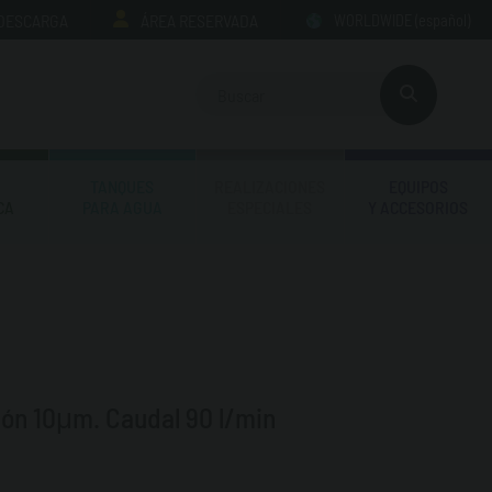
 DESCARGA
ÁREA RESERVADA
WORLDWIDE
(español)
TANQUES
REALIZACIONES
EQUIPOS
CA
PARA AGUA
ESPECIALES
Y ACCESORIOS
ción 10μm. Caudal 90 l/min