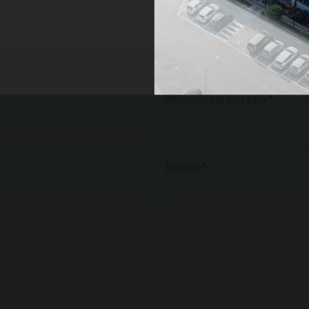
Dirección
Provincia
Obligatorio solo para Italia *
Teléfono*