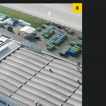
iamente.
r language for a
nce