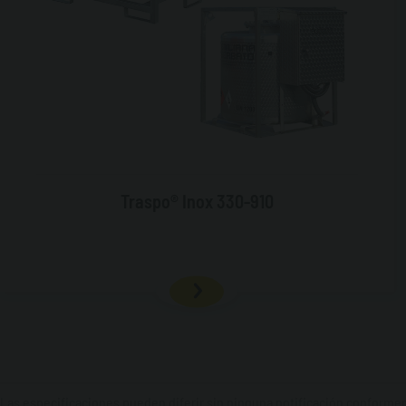
Traspo® Inox 330-910
Las especificaciones pueden diferir sin ninguna notificación conformeme