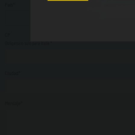
País*
CP
Obligatorio solo para Italia *
Ciudad*
Mensaje*