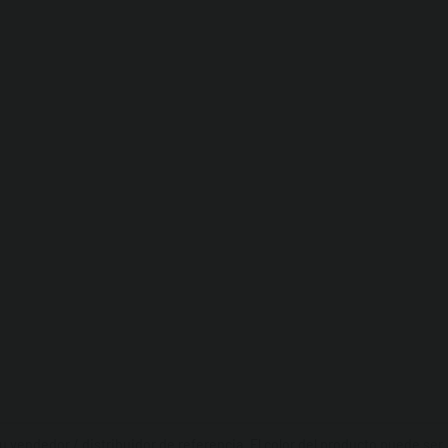
 vendedor / distribuidor de referencia. El color del producto puede ser