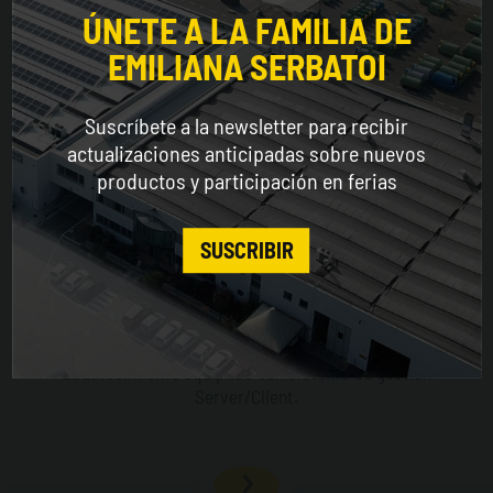
for a better browsing experience
ÚNETE A LA FAMILIA DE
EMILIANA SERBATOI
WORLDWIDE
Suscríbete a la newsletter para recibir
ENGLISH
actualizaciones anticipadas sobre nuevos
productos y participación en ferias
CONTINUE
SUSCRIBIR
Emiltouch®
Sistema de gestión y control de los suministros de
abastecimiento equipado con sistema de gestión
Server/Client.