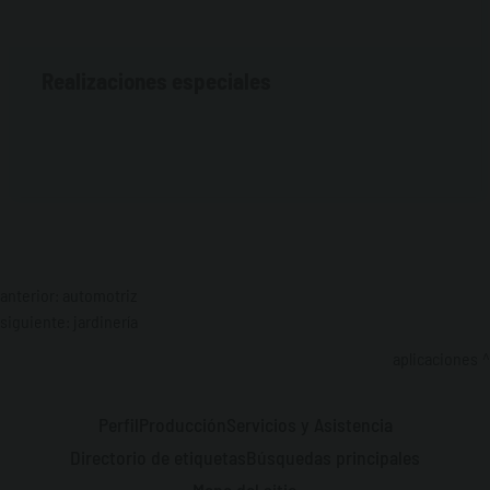
Realizaciones especiales
anterior:
automotriz
siguiente:
jardinería
aplicaciones
Perfil
Producción
Servicios y Asistencia
Directorio de etiquetas
Búsquedas principales
Mapa del sitio