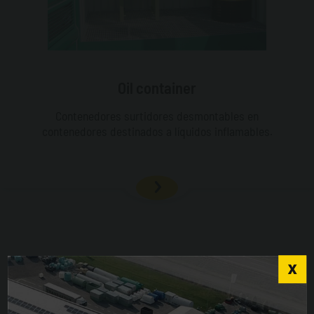
Oil container
Contenedores surtidores desmontables en
contenedores destinados a líquidos inflamables.
Choose the country you are in and your language