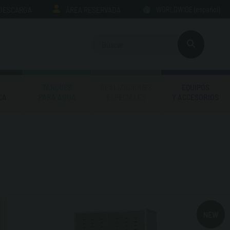
 DESCARGA
ÁREA RESERVADA
WORLDWIDE
(español)
TANQUES
REALIZACIONES
EQUIPOS
CA
PARA AGUA
ESPECIALES
Y ACCESORIOS
NEW