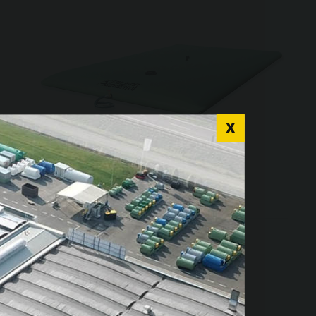
r language for a
Tanques Flexibles
nce
Tanques Flexibles