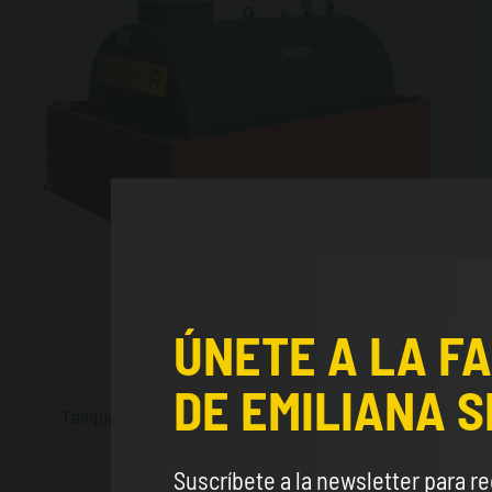
ÚNETE A LA FA
SE Eco-Tank
DE EMILIANA S
Tanques ecológicos para el almacenamiento de
aceites usados.
Suscríbete a la newsletter para re