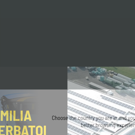
MILIA
Choose the country you are in and you
ERBATOI
better browsing experie