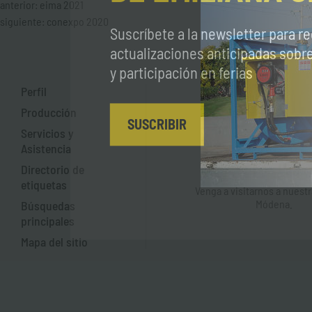
anterior:
eima 2021
siguiente:
conexpo 2020
Suscríbete a la newsletter para re
actualizaciones anticipadas sob
y participación en ferias
Perfil
Producción
SUSCRIBIR
Servicios y
Asistencia
Directorio de
Dónde estamo
etiquetas
Venga a visitarnos a nuest
Módena.
Búsquedas
principales
Mapa del sitio