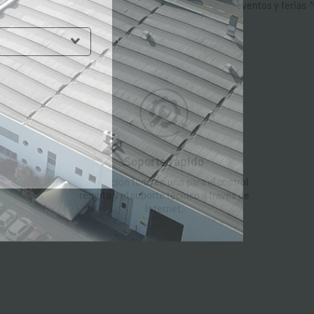
eventos y ferias
Soporte rápido
La solución todo en uno para el control
remoto y el soporte técnico a través de
Internet.