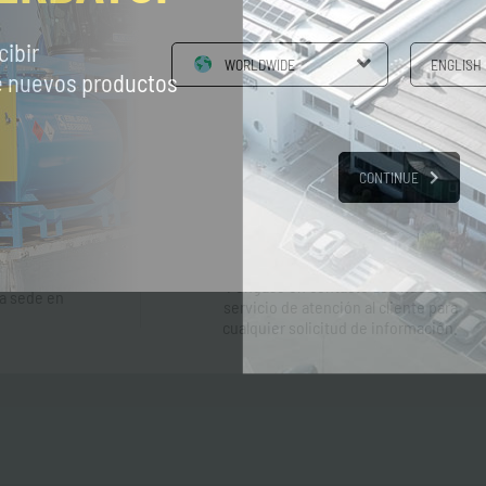
cibir
WORLDWIDE
ENGLISH
re nuevos productos
CONTINUE
Contactos
s
Póngase en contacto con nuestro
ra sede en
servicio de atención al cliente para
cualquier solicitud de información.