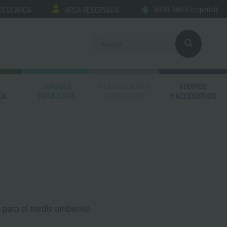
 DESCARGA
ÁREA RESERVADA
WORLDWIDE
(español)
TANQUES
REALIZACIONES
EQUIPOS
CA
PARA AGUA
ESPECIALES
Y ACCESORIOS
os para el medio ambiente.