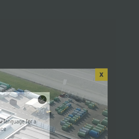
r language for a
nce