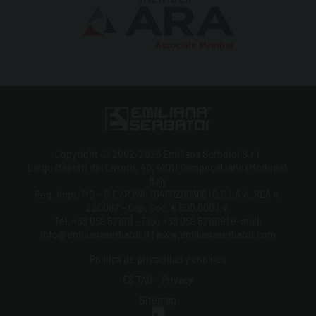
Copyright © 2002-2026 Emiliana Serbatoi S.r.l.
Largo Maestri del Lavoro, 40, 41011 Campogalliano (Modena),
Italy
Reg. Impr. MO - C.F./P.IVA: 01499200366 | C.C.I.A.A. REA n.
220082 - Cap. Soc. € 500.000 i.v.
Tel. +39 059 521911 - Fax: +39 059 521919 | e-mail:
info@emilianaserbatoi.it | www.emilianaserbatoi.com
Política de privacidad y cookies
ES TAG - Privacy
Sitemap