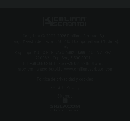
Copyright © 2002-2026 Emiliana Serbatoi S.r.l.
Largo Maestri del Lavoro, 40, 41011 Campogalliano (Modena),
Italy
Reg. Impr. MO - C.F./P.IVA: 01499200366 | C.C.I.A.A. REA n.
220082 - Cap. Soc. € 500.000 i.v.
Tel. +39 059 521911 - Fax: +39 059 521919 | e-mail:
info@emilianaserbatoi.it | www.emilianaserbatoi.com
Política de privacidad y cookies
ES TAG - Privacy
Sitemap