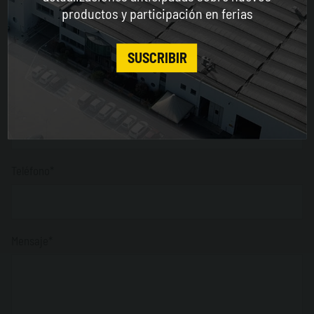
Provincia
productos y participación en ferias
Obligatorio solo para Italia *
CONTINUE
SUSCRIBIR
Ciudad*
Teléfono*
Mensaje*