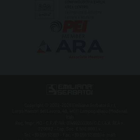
Copyright © 2002-2026 Emiliana Serbatoi S.r.l.
Largo Maestri del Lavoro, 40, 41011 Campogalliano (Modena),
Italy
Reg. Impr. MO - C.F./P.IVA: 01499200366 | C.C.I.A.A. REA n.
220082 - Cap. Soc. € 500.000 i.v.
Tel. +39 059 521911 - Fax: +39 059 521919 | e-mail: