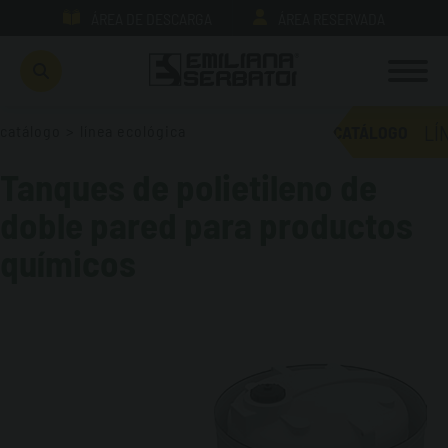
ÁREA DE DESCARGA
ÁREA RESERVADA
LÍ
catálogo
>
línea ecológica
CATÁLOGO
Tanques de polietileno de
doble pared para productos
químicos