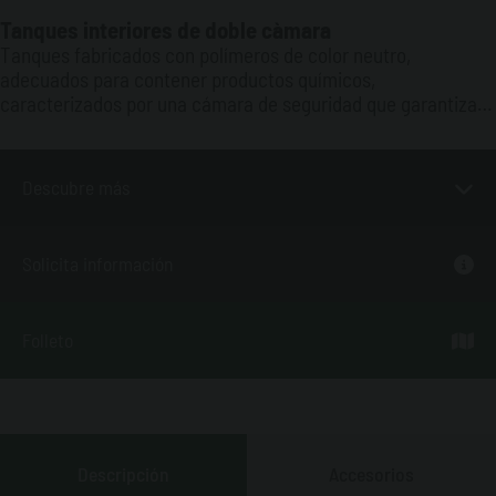
Tanques interiores de doble càmara
Tanques fabricados con polímeros de color neutro,
adecuados para contener productos químicos,
caracterizados por una cámara de seguridad que garantiza la
contención de cualquier vertido accidental. Modelo con
cámara exterior abierta, por lo que debe instalarse
necesariamente en el interior.
Descubre más
Solicita información
Folleto
Descripción
Accesorios