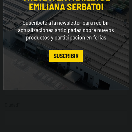
Dirección
EMILIANA SERBATOI
WORLDWIDE
Suscríbete a la newsletter para recibir
ENGLISH
actualizaciones anticipadas sobre nuevos
CP
productos y participación en ferias
Obligatorio solo para Italia *
CONTINUE
SUSCRIBIR
Provincia
Obligatorio solo para Italia *
Ciudad*