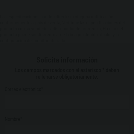
Las especificaciones pueden diferir sin ninguna notificación
conformemente al pais de venta. Verifique las especificaciones del
producto con su vendedor / distribuidor de referencia. El color del
producto puede ser diferente al de la imagen debido al color y la
configuración del monitor utilizado.
Solicita información
Los campos marcados con el asterisco * deben
rellenarse obligatoriamente.
Correo electrónico*
Nombre*