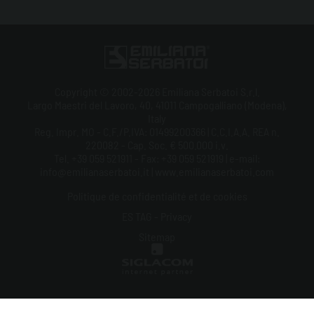
Copyright © 2002-2026 Emiliana Serbatoi S.r.l.
Largo Maestri del Lavoro, 40, 41011 Campogalliano (Modena),
Italy
Reg. Impr. MO - C.F./P.IVA: 01499200366 | C.C.I.A.A. REA n.
220082 - Cap. Soc. € 500.000 i.v.
Tel. +39 059 521911 - Fax: +39 059 521919 | e-mail:
info@emilianaserbatoi.it | www.emilianaserbatoi.com
Politique de confidentialité et de cookies
ES TAG - Privacy
Sitemap