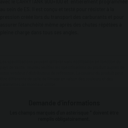
avec le CARRYTANK 900+100 et entièrement programmée
au sein de ES. Il est conçu et testé pour résister à la
pression créée lors du transport des carburants et pour
assurer l’étanchéité même après des chutes répétées à
pleine charge dans tous ses angles.
Les spécifications peuvent différer sans notification en fonction du
pays de vente. Veuillez vérifier les spécifications du produit auprès de
votre vendeur / distributeur de référence. La couleur du produit peut
être différente de celle de l'image en raison des couleurs et des
paramètres du moniteur utilisé.
Demande d'informations
Les champs marqués d'un astérisque * doivent être
remplis obligatoirement.