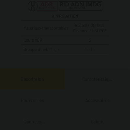
APPROBATION
Gasolil / UNI1202
Matériaux transportables
Essence / UNI1203
Cours ADR
3
Groupe d'emballage
II - III
Description
Caractéristiques
Principales
Pourvoiries
Accessoires
Données
Galerie
Techniques