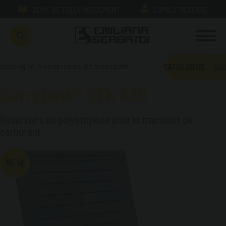
ZONE DE TÉLÉCHARGEMENT
ESPACE RÉSERVÉ
GA
catalogue
>
réservoirs de transport
CATALOGUE
Carrytank® CTK 330
Réservoirs en polyéthylène pour le transport de
carburant
NEW