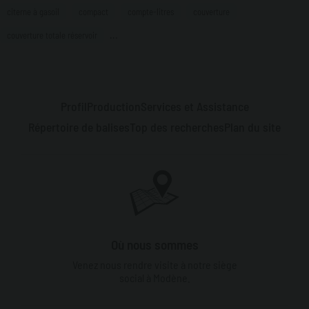
citerne à gasoil
compact
compte-litres
couverture
...
couverture totale réservoir
Profil
Production
Services et Assistance
Répertoire de balises
Top des recherches
Plan du site
Où nous sommes
Venez nous rendre visite à notre siège
social à Modène.