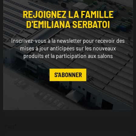
Choose the country you are in and your language
Prénom*
for a better browsing experience
REJOIGNEZ LA FAMILLE
D'EMILIANA SERBATOI
WORLDWIDE
Nom*
Inscrivez-vous à la newsletter pour recevoir des
ENGLISH
mises à jour anticipées sur les nouveaux
produits et la participation aux salons
Entreprise*
CONTINUE
S'ABONNER
Secteur*
Pays*