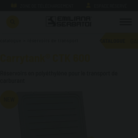
ZONE DE TÉLÉCHARGEMENT
ESPACE RÉSERVÉ
GA
catalogue
>
réservoirs de transport
CATALOGUE
Carrytank® CTK 600
Réservoirs en polyéthylène pour le transport de
carburant
NEW