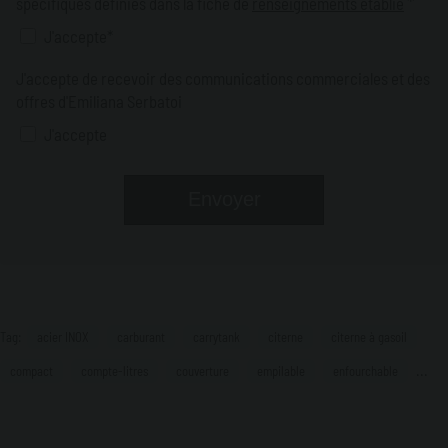
*
spécifiques définies dans la fiche de
renseignements établie
J'accepte*
J'accepte de recevoir des communications commerciales et des
offres d'Emiliana Serbatoi
J'accepte
Tag:
acier INOX
carburant
carrytank
citerne
citerne à gasoil
...
compact
compte-litres
couverture
empilable
enfourchable