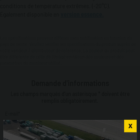
conditions de température extrêmes. (-20°C).
Egalement disponible en
version essence.
Les spécifications peuvent différer sans notification en fonction du
pays de vente. Veuillez vérifier les spécifications du produit auprès de
votre vendeur / distributeur de référence. La couleur du produit peut
être différente de celle de l'image en raison des couleurs et des
paramètres du moniteur utilisé.
Demande d'informations
Les champs marqués d'un astérisque * doivent être
remplis obligatoirement.
E-mail*