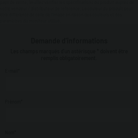
pays de vente. Veuillez vérifier les spécifications du produit auprès de
votre vendeur / distributeur de référence. La couleur du produit peut
être différente de celle de l'image en raison des couleurs et des
paramètres du moniteur utilisé.
Demande d'informations
Les champs marqués d'un astérisque * doivent être
remplis obligatoirement.
E-mail*
Prénom*
Nom*