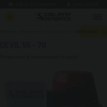
ZONE DE TÉLÉCHARGEMENT
ESPACE RÉSERVÉ
GA
catalogue
>
équipements et accessoires
>
pompes
CATALOGUE
DEVIL 55 - 70
Pompes pour le transvasement du gasoil