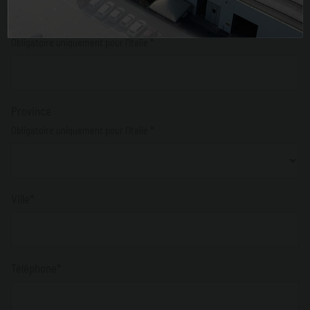
CP
Obligatoire uniquement pour l'Italie *
Province
Obligatoire uniquement pour l'Italie *
Ville*
Téléphone*