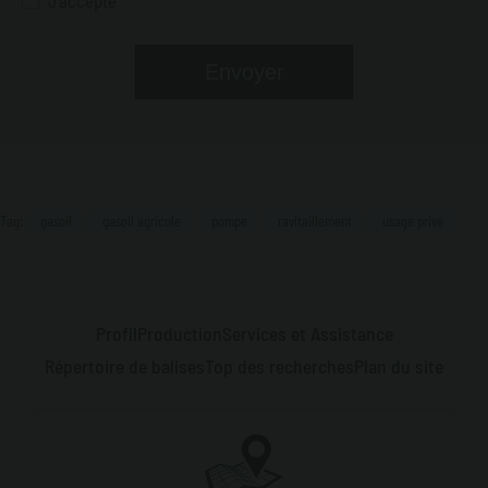
J'accepte
Tag:
gasoil
gasoil agricole
pompe
ravitaillement
usage privé
Profil
Production
Services et Assistance
Répertoire de balises
Top des recherches
Plan du site