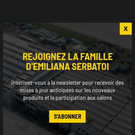
Entreprise*
Choose the country you are in and your language
for a better browsing experience
REJOIGNEZ LA FAMILLE
Secteur*
D'EMILIANA SERBATOI
WORLDWIDE
Inscrivez-vous à la newsletter pour recevoir des
Pays*
ENGLISH
mises à jour anticipées sur les nouveaux
produits et la participation aux salons
CONTINUE
Adresse
S'ABONNER