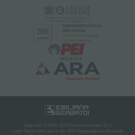
Copyright © 2002-2026 Emiliana Serbatoi S.r.l.
Largo Maestri del Lavoro, 40, 41011 Campogalliano (Modena),