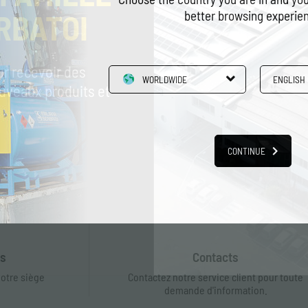
RBATOI
better browsing experie
ur recevoir des
WORLDWIDE
ENGLISH
ouveaux produits et
CONTINUE
es
Contacts
notre siège
Contactez notre service client pour toute
demande d'information.