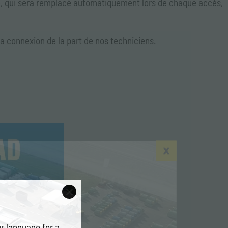
se, qui sera remplacé automatiquement lors de chaque accès,
à la connexion de la part de nos techniciens.
r language for a