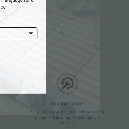
nce
Support rapide
La solution tout-en-un pour le contrôle à
distance et le support technique via
Internet.