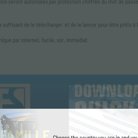
ions seront autorisées par protection chiffrée du mot de pas
era suffisant de le télécharger et de le lancer pour être prêts 
ique par internet, facile, sûr, immédiat.
 FAMILLE
Choose the country you are in and you