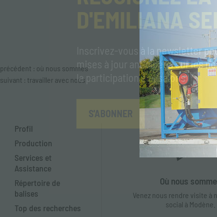
D'EMILIANA SE
Inscrivez-vous à la newsletter po
mises à jour anticipées sur les n
précédent :
où nous sommes
la participation aux salons
suivant :
travailler avec nous
S'ABONNER
Profil
Production
Services et
Assistance
Où nous somm
Répertoire de
balises
Venez nous rendre visite à 
social à Modène.
Top des recherches