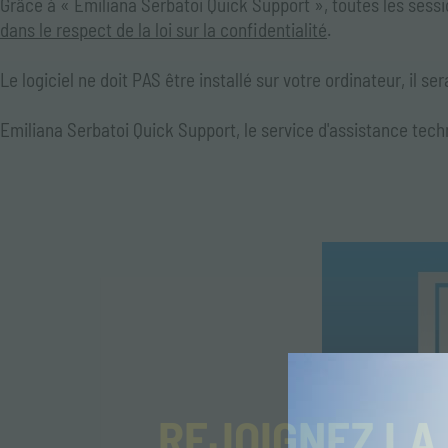
Grâce à « Emiliana Serbatoi Quick Support », toutes les sess
dans le respect de la loi sur la confidentialité
.
Le logiciel ne doit PAS être installé sur votre ordinateur, il s
Emiliana Serbatoi Quick Support, le service d'assistance techn
REJOIGNEZ LA