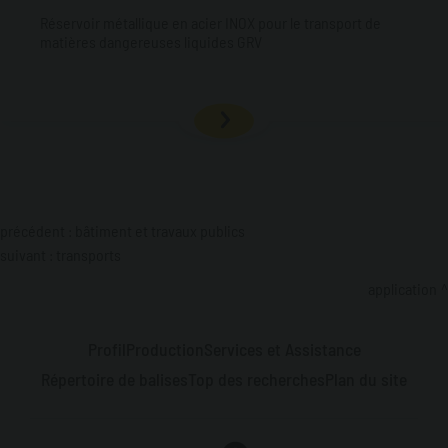
Réservoir métallique en acier INOX pour le transport de
matières dangereuses liquides GRV
précédent :
bâtiment et travaux publics
suivant :
transports
application
Profil
Production
Services et Assistance
Répertoire de balises
Top des recherches
Plan du site