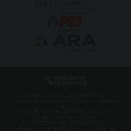
Copyright © 2002-2026 Emiliana Serbatoi S.r.l.
Largo Maestri del Lavoro, 40, 41011 Campogalliano (Modena),
Italy
Reg. Impr. MO - C.F./P.IVA: 01499200366 | C.C.I.A.A. REA n.
220082 - Cap. Soc. € 500.000 i.v.
Tel. +39 059 521911 - Fax: +39 059 521919 | e-mail:
info@emilianaserbatoi.it | www.emilianaserbatoi.com