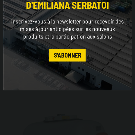
D'EMILIANA SERBATOI
WORLDWIDE
Inscrivez-vous à la newsletter pour recevoir des
ENGLISH
mises à jour anticipées sur les nouveaux
Tankube
produits et la participation aux salons
Réservoirs métalliques à rétention totale,
CONTINUE
superposables à pleine charge et homologués
S'ABONNER