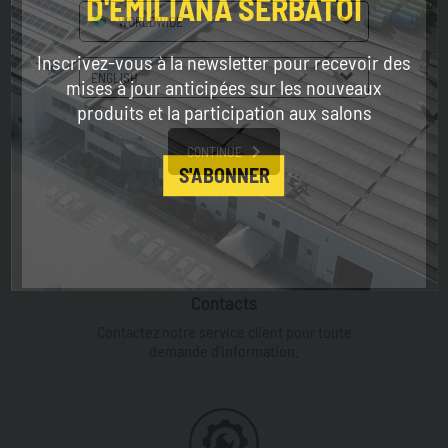
D'EMILIANA SERBATOI
WORLDWIDE
Inscrivez-vous à la newsletter pour recevoir des
ENGLISH
Où nous sommes
mises à jour anticipées sur les nouveaux
produits et la participation aux salons
Venez nous rendre visite à notre siège
social à Modène.
CONTINUE
S'ABONNER
Contacts
Contactez notre service client pour toute
demande d'information.