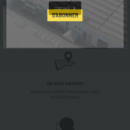
archives de communication
CONTINUE
S'ABONNER
Profil
Production
Services et Assistance
Répertoire de balises
Top des recherches
Plan du site
Où nous sommes
Venez nous rendre visite à notre siège
social à Modène.