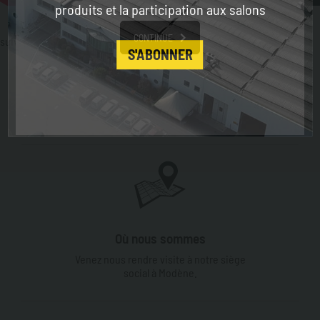
produits et la participation aux salons
CONTINUE
suivant :
siège
S'ABONNER
Profil
Production
Services et Assistance
Répertoire de balises
Top des recherches
Plan du site
Où nous sommes
Venez nous rendre visite à notre siège
social à Modène.