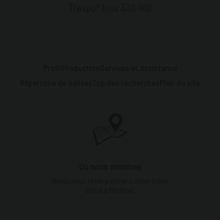
Traspo® Inox 330-910
Profil
Production
Services et Assistance
Répertoire de balises
Top des recherches
Plan du site
Où nous sommes
Venez nous rendre visite à notre siège
social à Modène.