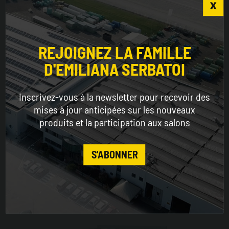
Choose the country you are in and your language
for a better browsing experience
REJOIGNEZ LA FAMILLE
D'EMILIANA SERBATOI
WORLDWIDE
Inscrivez-vous à la newsletter pour recevoir des
ENGLISH
mises à jour anticipées sur les nouveaux
produits et la participation aux salons
CONTINUE
S'ABONNER
Systèmes de filtration