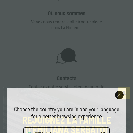
Où nous sommes
Venez nous rendre visite à notre siège
social à Modène.
Contacts
Contactez notre service client pour toute
demande d'information.
Choose the country you are in and your language
for a better browsing experience
REJOIGNEZ LA FAMILLE
D'EMILIANA SERBATOI