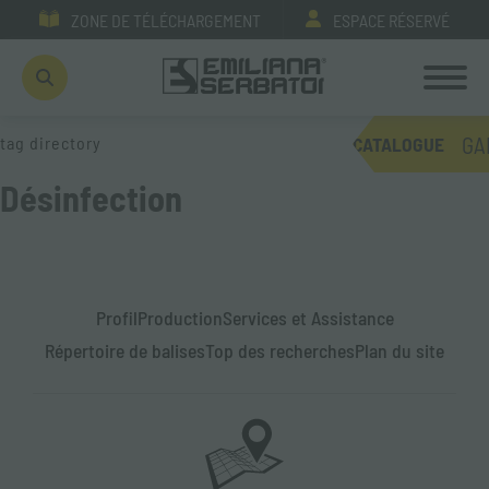
ZONE DE TÉLÉCHARGEMENT
ESPACE RÉSERVÉ
GA
tag directory
CATALOGUE
Désinfection
Profil
Production
Services et Assistance
Répertoire de balises
Top des recherches
Plan du site