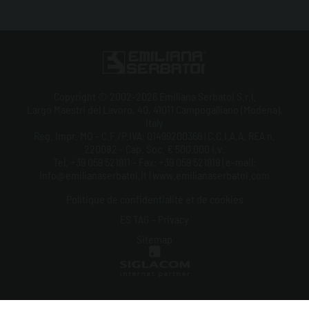
Copyright © 2002-2026 Emiliana Serbatoi S.r.l.
Largo Maestri del Lavoro, 40, 41011 Campogalliano (Modena),
Italy
Reg. Impr. MO - C.F./P.IVA: 01499200366 | C.C.I.A.A. REA n.
220082 - Cap. Soc. € 500.000 i.v.
Tel. +39 059 521911 - Fax: +39 059 521919 | e-mail:
info@emilianaserbatoi.it | www.emilianaserbatoi.com
Politique de confidentialité et de cookies
ES TAG - Privacy
Sitemap