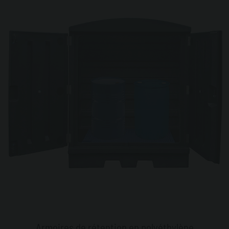
Armoires de rétention en polyéthylène