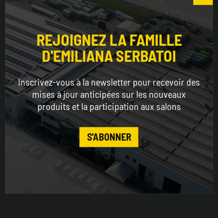
Choose the country you are in and your language
for a better browsing experience
REJOIGNEZ LA FAMILLE
D'EMILIANA SERBATOI
WORLDWIDE
Inscrivez-vous à la newsletter pour recevoir des
ENGLISH
mises à jour anticipées sur les nouveaux
produits et la participation aux salons
CONTINUE
S'ABONNER
Rèservoir double paroi