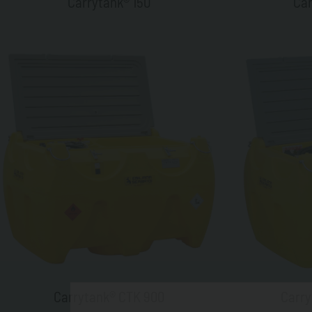
Carrytank® 150
Car
Carrytank® CTK 900
Carry