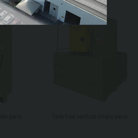
ble paroi
Tank Fuel vertical simple paroi