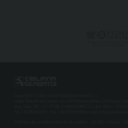
Copyright © 2002-2026 Emiliana Serbatoi S.r.l.
Largo Maestri del Lavoro, 40, 41011 Campogalliano (Modena), Ital
Reg. Impr. MO - C.F./P.IVA: 01499200366 | C.C.I.A.A. REA n. 220082
Tel. +39 059 521911 - Fax: +39 059 521919 | e-mail: info@emilian
Politique de confidentialité et de cookies
ES TAG - Privacy
Si