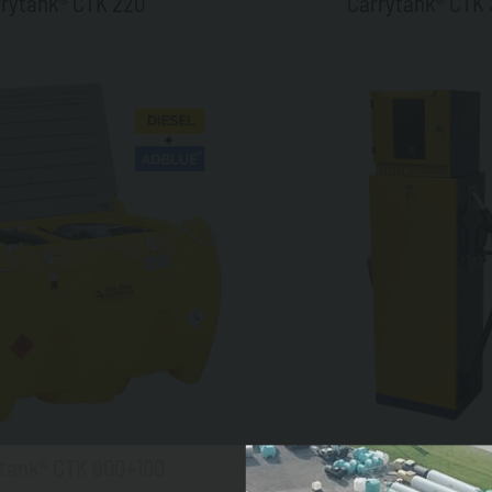
rytank® CTK 220
Carrytank® CTK
tank® CTK 900+100
CVTV