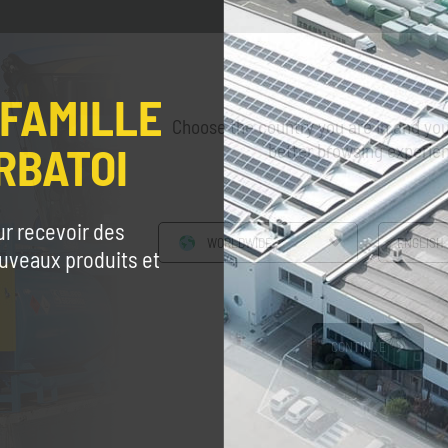
 FAMILLE
Choose the country you are in and you
RBATOI
better browsing experie
ur recevoir des
WORLDWIDE
ENGLISH
ouveaux produits et
CONTINUE
FIMAC
FIMAC Routier /