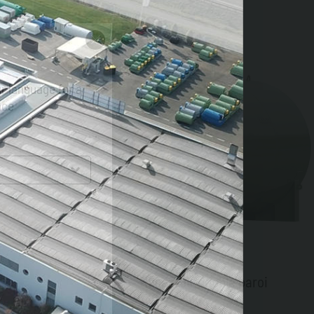
r language for a
nce
 MID
Rèservoir double paroi