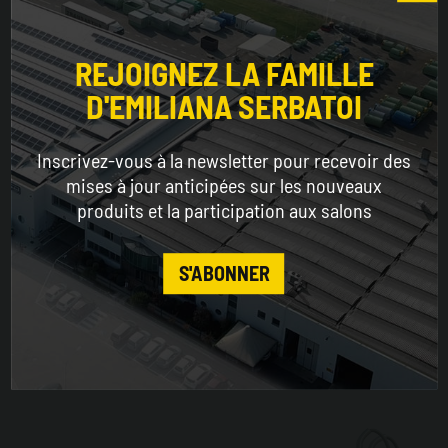
Choose the country you are in and your language
for a better browsing experience
REJOIGNEZ LA FAMILLE
D'EMILIANA SERBATOI
WORLDWIDE
Inscrivez-vous à la newsletter pour recevoir des
ENGLISH
mises à jour anticipées sur les nouveaux
produits et la participation aux salons
CONTINUE
S'ABONNER
Diésel Kit