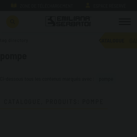
ZONE DE TÉLÉCHARGEMENT
ESPACE RÉSERVÉ
GA
tag directory
CATALOGUE
pompe
Ci-dessous tous les contenus marqués avec :
pompe
CATALOGUE, PRODUITS: POMPE