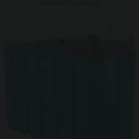
Emilcaddy® Car-Service