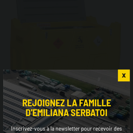
Choose the country you are in and your language
for a better browsing experience
REJOIGNEZ LA FAMILLE
Carrytank® 440
D'EMILIANA SERBATOI
WORLDWIDE
Inscrivez-vous à la newsletter pour recevoir des
ENGLISH