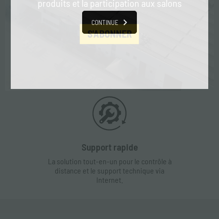
produits et la participation aux salons
CONTINUE
S'ABONNER
Contacts
Contactez notre service client pour toute
demande d'information.
Support rapide
La solution tout-en-un pour le contrôle à
distance et le support technique via
Internet.