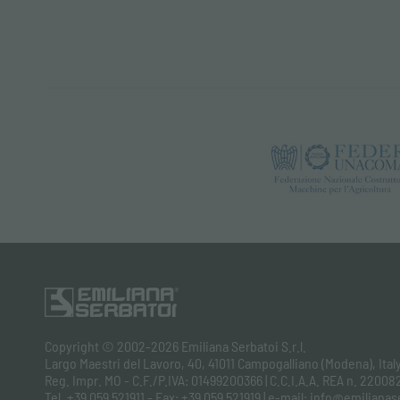
Copyright © 2002-2026 Emiliana Serbatoi S.r.l.
Largo Maestri del Lavoro, 40, 41011 Campogalliano (Modena), Ital
Reg. Impr. MO - C.F./P.IVA: 01499200366 | C.C.I.A.A. REA n. 220082
Tel. +39 059 521911 - Fax: +39 059 521919 | e-mail: info@emilian