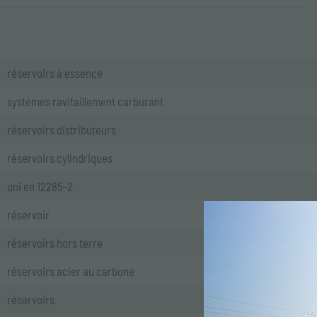
réservoirs à essence
systèmes ravitaillement carburant
réservoirs distributeurs
réservoirs cylindriques
uni en 12285-2
réservoir
réservoirs hors terre
REJOIGNEZ LA
réservoirs acier au carbone
D'EMILIANA SE
réservoirs