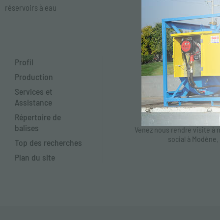
réservoirs à eau
Inscrivez-vous à la newsletter po
mises à jour anticipées sur les n
la participation aux salons
Profil
Production
S'ABONNER
Services et
Assistance
Où nous somm
Répertoire de
balises
Venez nous rendre visite à 
social à Modène.
Top des recherches
Plan du site