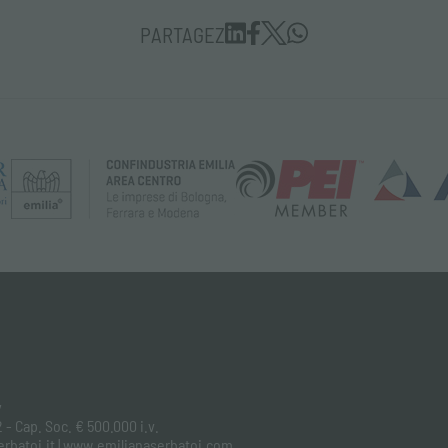
PARTAGEZ
y
 - Cap. Soc. € 500.000 i.v.
aserbatoi.it | www.emilianaserbatoi.com