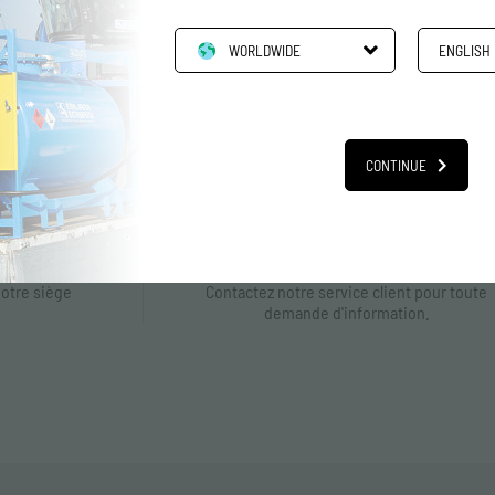
réservoirs de transport
ur recevoir des
WORLDWIDE
ENGLISH
ouveaux produits et
CONTINUE
es
Contacts
notre siège
Contactez notre service client pour toute
demande d'information.