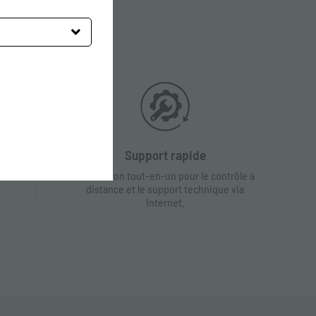
Support rapide
La solution tout-en-un pour le contrôle à
distance et le support technique via
Internet.