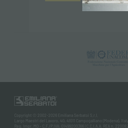
Copyright © 2002-2026 Emiliana Serbatoi S.r.l.
Largo Maestri del Lavoro, 40, 41011 Campogalliano (Modena), Ital
Reg. Impr. MO - C.F./P.IVA: 01499200366 | C.C.I.A.A. REA n. 220082