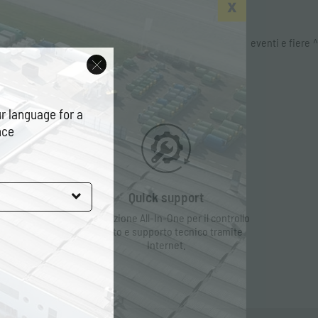
eventi e fiere
r language for a
nce
Quick support
La soluzione All-In-One per il controllo
remoto e supporto tecnico tramite
Internet.