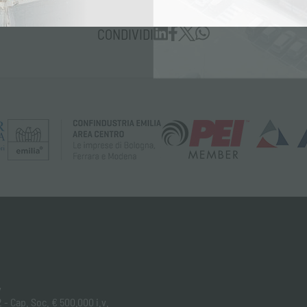
CONDIVIDI
y
 - Cap. Soc. € 500.000 i.v.